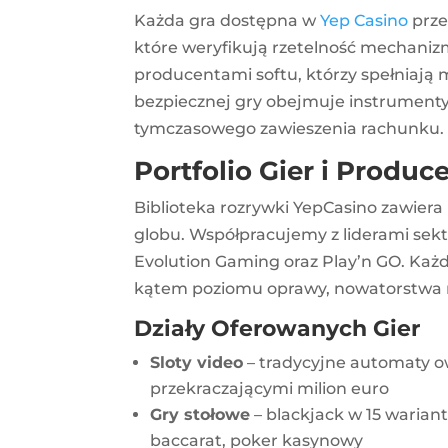
Każda gra dostępna w
Yep Casino
prze
które weryfikują rzetelność mechaniz
producentami softu, którzy spełniają
bezpiecznej gry obejmuje instrumenty
tymczasowego zawieszenia rachunku.
Portfolio Gier i Prod
Biblioteka rozrywki YepCasino zawier
globu. Współpracujemy z liderami sekt
Evolution Gaming oraz Play’n GO. Każ
kątem poziomu oprawy, nowatorstwa 
Działy Oferowanych Gier
Sloty video
– tradycyjne automaty 
przekraczającymi milion euro
Gry stołowe
– blackjack w 15 warian
baccarat, poker kasynowy