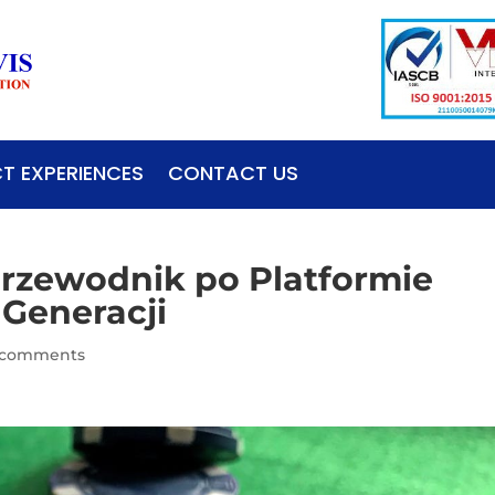
T EXPERIENCES
CONTACT US
Przewodnik po Platformie
Generacji
 comments