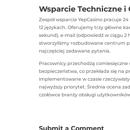
Wsparcie Techniczne i 
Zespół wsparcia YepCasino pracuje 24
12 językach. Oferujemy trzy główne kan
sekund), e-mail (odpowiedź w ciągu 2 h
stworzyliśmy rozbudowane centrum p
najczęściej zadawane pytania.
Pracownicy przechodzą comiesięczne 
bezpieczeństwa, co przekłada się na p
implementowane w czasie rzeczywisty
najwyższy priorytet. Średnia ocena zad
czołówce branży obsługi użytkowników
Submit a Comment