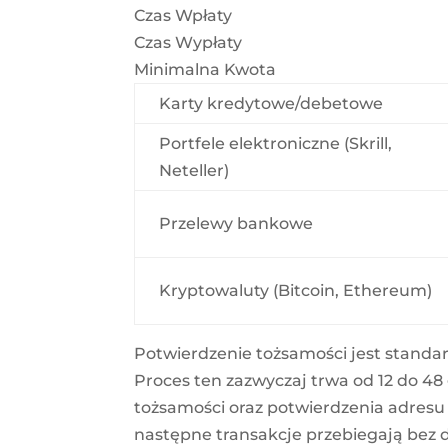
Czas Wpłaty
Czas Wypłaty
Minimalna Kwota
Karty kredytowe/debetowe
Portfele elektroniczne (Skrill,
Neteller)
Przelewy bankowe
Kryptowaluty (Bitcoin, Ethereum)
Potwierdzenie tożsamości jest stand
Proces ten zazwyczaj trwa od 12 do 
tożsamości oraz potwierdzenia adresu 
następne transakcje przebiegają bez