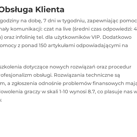
Obsługa Klienta
 godziny na dobę, 7 dni w tygodniu, zapewniając pomo
ały komunikacji: czat na live (średni czas odpowiedzi: 
) oraz infolinię tel. dla użytkowników VIP. Dodatkowo
omocy z ponad 150 artykułami odpowiadającymi na
szkolenia dotyczące nowych rozwiązań oraz procedur
rofesjonalizm obsługi. Rozwiązania techniczne są
m, a zgłoszenia odnośnie problemów finansowych maj
owolenia graczy w skali 1-10 wynosi 8.7, co plasuje nas 
.