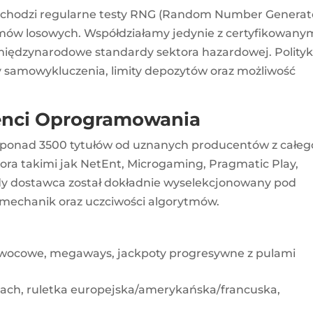
chodzi regularne testy RNG (Random Number Generato
mów losowych. Współdziałamy jedynie z certyfikowany
 międzynarodowe standardy sektora hazardowej. Polity
 samowykluczenia, limity depozytów oraz możliwość
ucenci Oprogramowania
a ponad 3500 tytułów od uznanych producentów z całeg
ora takimi jak NetEnt, Microgaming, Pragmatic Play,
dy dostawca został dokładnie wyselekcjonowany pod
mechanik oraz uczciwości algorytmów.
owocowe, megaways, jackpoty progresywne z pulami
tach, ruletka europejska/amerykańska/francuska,