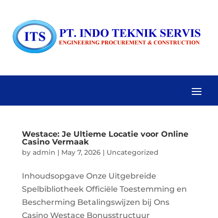
Westace: Je Ultieme Locatie voor Online
Casino Vermaak
by
admin
|
May 7, 2026
|
Uncategorized
Inhoudsopgave Onze Uitgebreide
Spelbibliotheek Officiële Toestemming en
Bescherming Betalingswijzen bij Ons
Casino Westace Bonusstructuur