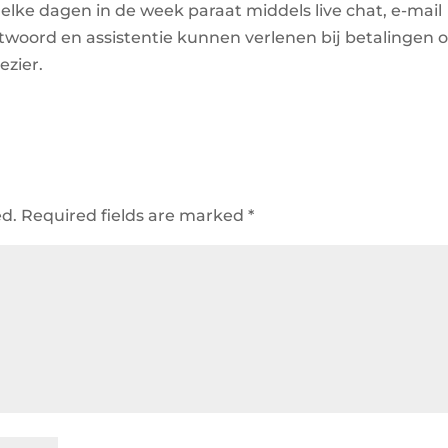
lke dagen in de week paraat middels live chat, e-mail
woord en assistentie kunnen verlenen bij betalingen o
zier.
ed.
Required fields are marked
*