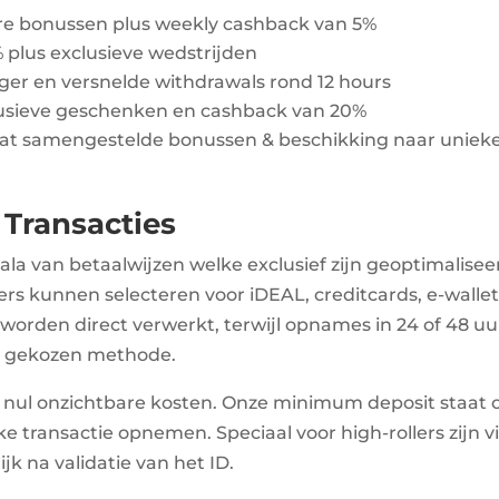
re bonussen plus weekly cashback van 5%
 plus exclusieve wedstrijden
r en versnelde withdrawals rond 12 hours
clusieve geschenken en cashback van 20%
at samengestelde bonussen & beschikking naar uniek
Transacties
ala van betaalwijzen welke exclusief zijn geoptimalisee
ers kunnen selecteren voor iDEAL, creditcards, e-wallet
 worden direct verwerkt, terwijl opnames in 24 of 48 uu
de gekozen methode.
t nul onzichtbare kosten. Onze minimum deposit staat 
 transactie opnemen. Speciaal voor high-rollers zijn v
k na validatie van het ID.