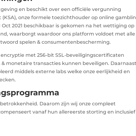
geving en beschikt over een officiële vergunning
it (KSA), onze formele toezichthouder op online gambli
 1 Oct 2021 beschikbaar is gekomen na het wettiging op
nd, waarborgt waardoor ons platform voldoet met alle
rantwoord spelen & consumentenbescherming.
ncryptie met 256-bit SSL-beveiligingscertificaten
& monetaire transacties kunnen beveiligen. Daarnaas
leerd middels externe labs welke onze eerlijkheid en
ecken.
ingsprogramma
lus betrokkenheid. Daarom zijn wij onze compleet
mpenseert vanaf hun allereerste storting en inclusief