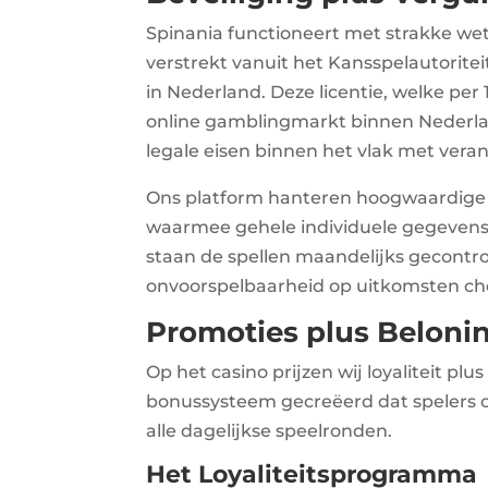
Spinania functioneert met strakke wet
verstrekt vanuit het Kansspelautorite
in Nederland. Deze licentie, welke per
online gamblingmarkt binnen Nederla
legale eisen binnen het vlak met ve
Ons platform hanteren hoogwaardige e
waarmee gehele individuele gegevens 
staan de spellen maandelijks gecontro
onvoorspelbaarheid op uitkomsten ch
Promoties plus Belon
Op het casino prijzen wij loyaliteit p
bonussysteem gecreëerd dat spelers co
alle dagelijkse speelronden.
Het Loyaliteitsprogramma