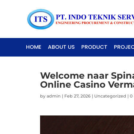
HOME
ABOUT US
PRODUCT
PROJEC
Welcome naar Spina
Online Casino Ver
by
admin
|
Feb 27, 2026
|
Uncategorized
|
0