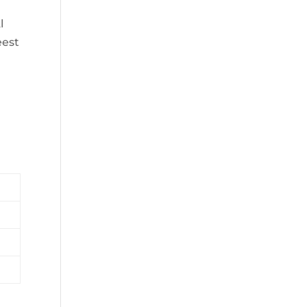
l
eest