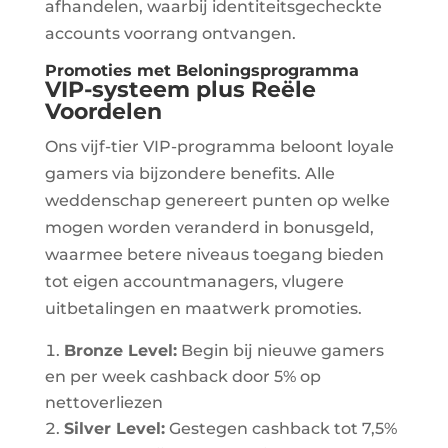
afhandelen, waarbij identiteitsgecheckte
accounts voorrang ontvangen.
Promoties met Beloningsprogramma
VIP-systeem plus Reële
Voordelen
Ons vijf-tier VIP-programma beloont loyale
gamers via bijzondere benefits. Alle
weddenschap genereert punten op welke
mogen worden veranderd in bonusgeld,
waarmee betere niveaus toegang bieden
tot eigen accountmanagers, vlugere
uitbetalingen en maatwerk promoties.
Bronze Level:
Begin bij nieuwe gamers
en per week cashback door 5% op
nettoverliezen
Silver Level:
Gestegen cashback tot 7,5%