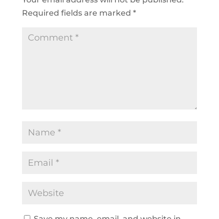
Required fields are marked
*
Save my name, email, and website in