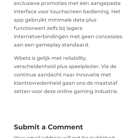
exclusieve promoties met één aangepaste
interface voor touchscreen bediening. Het
app gebruikt minimale data plus
functioneert zelfs bij lagere
internetverbindingen met geen concessies
aan een gameplay standaard.
Wbets is gelijk met reliability,
verscheidenheid plus speelplezier. Via de
continue aandacht naar innovatie met
klanttevredenheid gaan ons de maatstaf
zetten voor deze online gaming industrie.
Submit a Comment
Your email address will not be published.