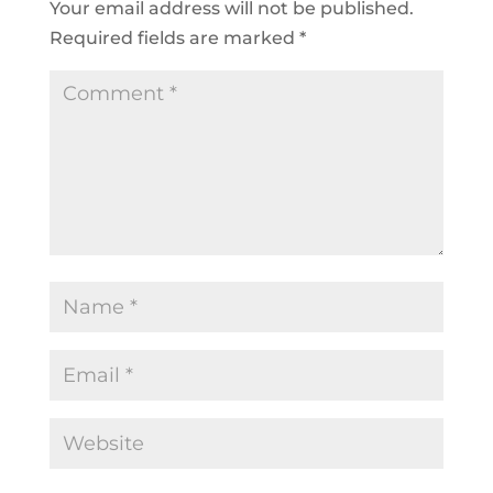
Your email address will not be published.
Required fields are marked
*