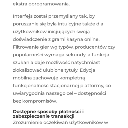
ekstra oprogramowania.
Interfejs został przemyślany tak, by
poruszanie się była intuicyjne także dla
użytkowników inicjujących swoją
doświadczenie z grami kasyna online.
Filtrowanie gier wg typów, producentów czy
popularności wymaga sekundy, a funkcja
szukania daje możliwość natychmiast
zlokalizować ulubione tytuły. Edycja
mobilna zachowuje kompletną
funkcjonalność stacjonarnej platformy, co
uwiarygodnia naszego cel – dostępności
bez kompromisów.
Dostępne sposoby płatności i
zabezpieczenie transakcji
Zrozumienie oczekiwań użytkowników w