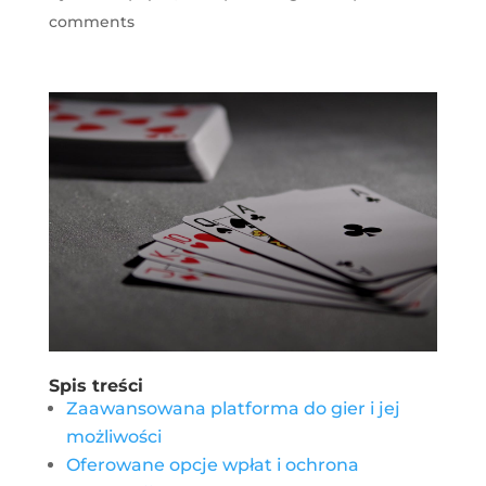
comments
Spis treści
Zaawansowana platforma do gier i jej
możliwości
Oferowane opcje wpłat i ochrona