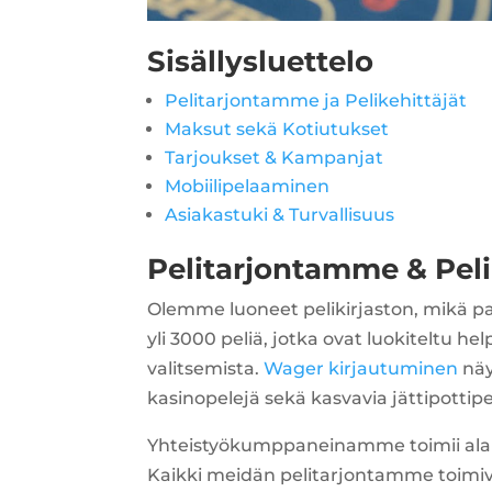
Sisällysluettelo
Pelitarjontamme ja Pelikehittäjät
Maksut sekä Kotiutukset
Tarjoukset & Kampanjat
Mobiilipelaaminen
Asiakastuki & Turvallisuus
Pelitarjontamme & Peli
Olemme luoneet pelikirjaston, mikä pa
yli 3000 peliä, jotka ovat luokiteltu hel
valitsemista.
Wager kirjautuminen
näy
kasinopelejä sekä kasvavia jättipottipe
Yhteistyökumppaneinamme toimii alan 
Kaikki meidän pelitarjontamme toimiva