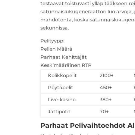
testaavat toistuvasti ylläpitääkseen re
satunnaislukugeneraattori luo arvoja,
mahdotonta, koska satunnaislukugenera
sekunnissa.
Pelityyppi
Pelien Määrä
Parhaat Kehittäjät
Keskimääräinen RTP
Kolikkopelit
2100+
Pöytäpelit
450+
Live-kasino
380+
Jättipotit
70+
Parhaat Pelivaihtoehdot 