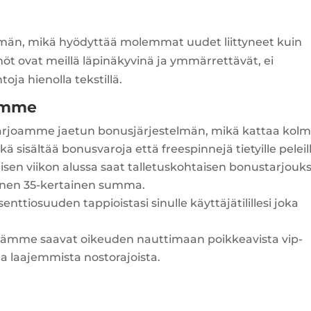
lmän, mikä hyödyttää molemmat uudet liittyneet kuin
öt ovat meillä läpinäkyvinä ja ymmärrettävät, ei
ja hienolla tekstillä.
semme
e tarjoamme jaetun bonusjärjestelmän, mikä kattaa kol
 sisältää bonusvaroja että freespinnejä tietyille peleill
isen viikon alussa saat talletuskohtaisen bonustarjouk
yinen 35-kertainen summa.
ttiosuuden tappioistasi sinulle käyttäjätilillesi joka
jämme saavat oikeuden nauttimaan poikkeavista vip-
ja laajemmista nostorajoista.