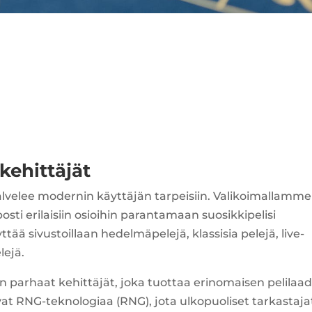
kehittäjät
lvelee modernin käyttäjän tarpeisiin. Valikoimallamme
posti erilaisiin osioihin parantamaan suosikkipelisi
ttää sivustoillaan hedelmäpelejä, klassisia pelejä, live-
lejä.
parhaat kehittäjät, joka tuottaa erinomaisen pelilaa
t RNG-teknologiaa (RNG), jota ulkopuoliset tarkastaja