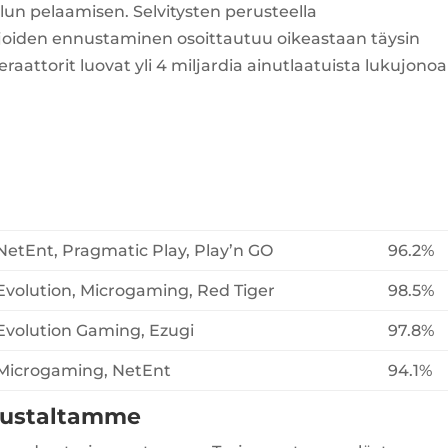
ilun pelaamisen. Selvitysten perusteella
 joiden ennustaminen osoittautuu oikeastaan täysin
attorit luovat yli 4 miljardia ainutlaatuista lukujonoa
NetEnt, Pragmatic Play, Play’n GO
96.2%
Evolution, Microgaming, Red Tiger
98.5%
Evolution Gaming, Ezugi
97.8%
Microgaming, NetEnt
94.1%
Alustaltamme