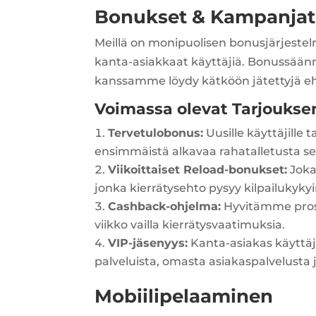
Bonukset & Kampanjat
Meillä on monipuolisen bonusjärjeste
kanta-asiakkaat käyttäjiä. Bonussäänn
kanssamme löydy kätköön jätettyjä ehto
Voimassa olevat Tarjouk
Tervetulobonus:
Uusille käyttäjill
ensimmäistä alkavaa rahatalletusta sekä
Viikoittaiset Reload-bonukset:
Joka
jonka kierrätysehto pysyy kilpailukyk
Cashback-ohjelma:
Hyvitämme prosen
viikko vailla kierrätysvaatimuksia.
VIP-jäsenyys:
Kanta-asiakas käyttä
palveluista, omasta asiakaspalvelusta 
Mobiilipelaaminen