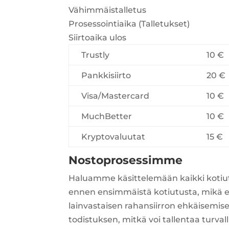
Vähimmäistalletus
Prosessointiaika (Talletukset)
Siirtoaika ulos
Trustly
10 €
Pankkisiirto
20 €
Visa/Mastercard
10 €
MuchBetter
10 €
Kryptovaluutat
15 €
Nostoprosessimme
Haluamme käsittelemään kaikki kotiutu
ennen ensimmäistä kotiutusta, mikä e
lainvastaisen rahansiirron ehkäisemis
todistuksen, mitkä voi tallentaa turvallise