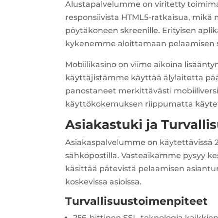
Alustapalvelumme on viritetty toimima
responsiivista HTML5-ratkaisua, mikä m
pöytäkoneen skreenille. Erityisen aplik
kykenemme aloittamaan pelaamisen sa
Mobiilikasino on viime aikoina lisäänty
käyttäjistämme käyttää älylaitetta pä
panostaneet merkittävästi mobiilive
käyttökokemuksen riippumatta käytett
Asiakastuki ja Turvalli
Asiakaspalvelumme on käytettävissä 24
sähköpostilla. Vasteaikamme pysyy ke
käsittää pätevistä pelaamisen asiantu
koskevissa asioissa.
Turvallisuustoimenpiteet
256-bittinen SSL-teknologia kaikkien