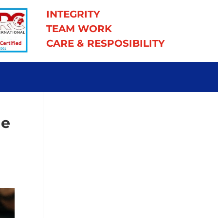
INTEGRITY
TEAM WORK
CARE & RESPOSIBILITY
le