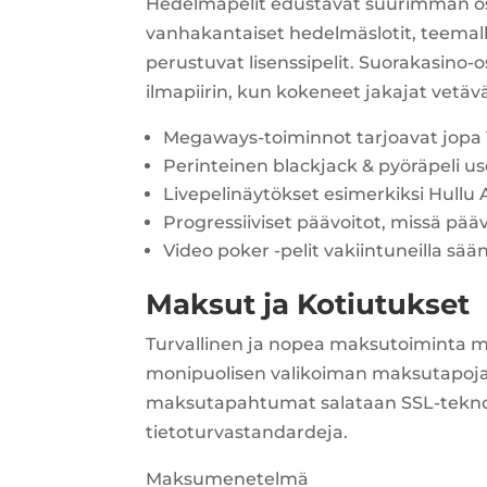
Hedelmäpelit edustavat suurimman o
vanhakantaiset hedelmäslotit, teemallis
perustuvat lisenssipelit. Suorakasin
ilmapiirin, kun kokeneet jakajat vetävä
Megaways-toiminnot tarjoavat jopa 1
Perinteinen blackjack & pyöräpeli usei
Livepelinäytökset esimerkiksi Hullu 
Progressiiviset päävoitot, missä pääv
Video poker -pelit vakiintuneilla sään
Maksut ja Kotiutukset
Turvallinen ja nopea maksutoiminta me
monipuolisen valikoiman maksutapoja, jo
maksutapahtumat salataan SSL-teknolo
tietoturvastandardeja.
Maksumenetelmä