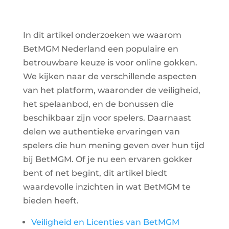
In dit artikel onderzoeken we waarom
BetMGM Nederland een populaire en
betrouwbare keuze is voor online gokken.
We kijken naar de verschillende aspecten
van het platform, waaronder de veiligheid,
het spelaanbod, en de bonussen die
beschikbaar zijn voor spelers. Daarnaast
delen we authentieke ervaringen van
spelers die hun mening geven over hun tijd
bij BetMGM. Of je nu een ervaren gokker
bent of net begint, dit artikel biedt
waardevolle inzichten in wat BetMGM te
bieden heeft.
Veiligheid en Licenties van BetMGM