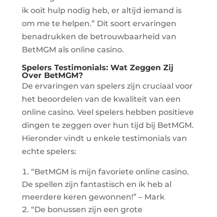
ik ooit hulp nodig heb, er altijd iemand is
om me te helpen.” Dit soort ervaringen
benadrukken de betrouwbaarheid van
BetMGM als online casino.
Spelers Testimonials: Wat Zeggen Zij
Over BetMGM?
De ervaringen van spelers zijn cruciaal voor
het beoordelen van de kwaliteit van een
online casino. Veel spelers hebben positieve
dingen te zeggen over hun tijd bij BetMGM.
Hieronder vindt u enkele testimonials van
echte spelers:
“BetMGM is mijn favoriete online casino.
De spellen zijn fantastisch en ik heb al
meerdere keren gewonnen!” – Mark
“De bonussen zijn een grote