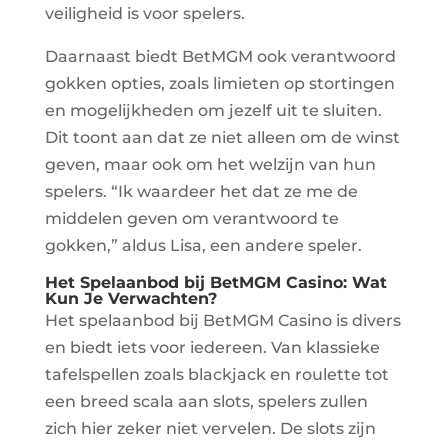
veiligheid is voor spelers.
Daarnaast biedt BetMGM ook verantwoord
gokken opties, zoals limieten op stortingen
en mogelijkheden om jezelf uit te sluiten.
Dit toont aan dat ze niet alleen om de winst
geven, maar ook om het welzijn van hun
spelers. “Ik waardeer het dat ze me de
middelen geven om verantwoord te
gokken,” aldus Lisa, een andere speler.
Het Spelaanbod bij BetMGM Casino: Wat
Kun Je Verwachten?
Het spelaanbod bij BetMGM Casino is divers
en biedt iets voor iedereen. Van klassieke
tafelspellen zoals blackjack en roulette tot
een breed scala aan slots, spelers zullen
zich hier zeker niet vervelen. De slots zijn