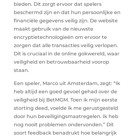
bieden. Dit zorgt ervoor dat spelers
beschermd zijn en dat hun persoonlijke en
financiële gegevens veilig zijn. De website
maakt gebruik van de nieuwste
encryptietechnologieën om ervoor te
zorgen dat alle transacties veilig verlopen.
Dit is cruciaal in de online gokwereld, waar
veiligheid en betrouwbaarheid voorop
staan.
Een speler, Marco uit Amsterdam, zegt: “Ik
heb altijd een goed gevoel gehad over de
veiligheid bij BetMGM. Toen ik mijn eerste
storting deed, voelde ik me gerustgesteld
door hun beveiligingsmaatregelen. Ik heb
nog nooit problemen ondervonden.” Dit
soort feedback benadrukt hoe belangrijk