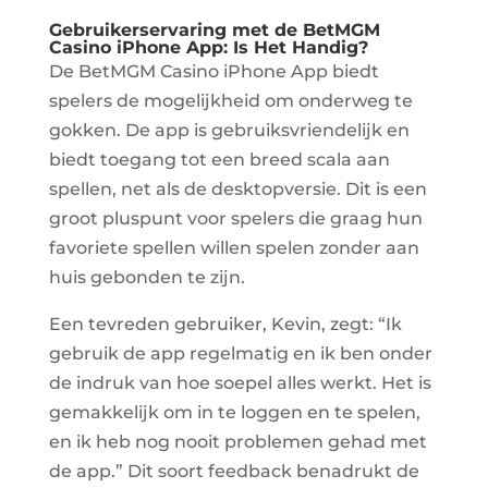
Gebruikerservaring met de BetMGM
Casino iPhone App: Is Het Handig?
De BetMGM Casino iPhone App biedt
spelers de mogelijkheid om onderweg te
gokken. De app is gebruiksvriendelijk en
biedt toegang tot een breed scala aan
spellen, net als de desktopversie. Dit is een
groot pluspunt voor spelers die graag hun
favoriete spellen willen spelen zonder aan
huis gebonden te zijn.
Een tevreden gebruiker, Kevin, zegt: “Ik
gebruik de app regelmatig en ik ben onder
de indruk van hoe soepel alles werkt. Het is
gemakkelijk om in te loggen en te spelen,
en ik heb nog nooit problemen gehad met
de app.” Dit soort feedback benadrukt de