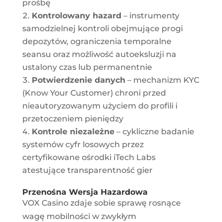
prośbę
Kontrolowany hazard
– instrumenty
samodzielnej kontroli obejmujące progi
depozytów, ograniczenia temporalne
seansu oraz możliwość autoeksluzji na
ustalony czas lub permanentnie
Potwierdzenie danych
– mechanizm KYC
(Know Your Customer) chroni przed
nieautoryzowanym użyciem do profili i
przetoczeniem pieniędzy
Kontrole niezależne
– cykliczne badanie
systemów cyfr losowych przez
certyfikowane ośrodki iTech Labs
atestujące transparentność gier
Przenośna Wersja Hazardowa
VOX Casino zdaje sobie sprawę rosnące
wagę mobilności w zwykłym