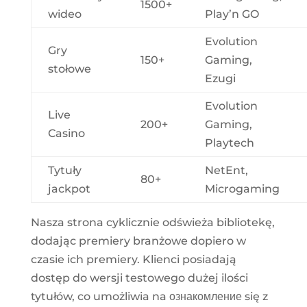
1500+
wideo
Play’n GO
Evolution
Gry
150+
Gaming,
stołowe
Ezugi
Evolution
Live
200+
Gaming,
Casino
Playtech
Tytuły
NetEnt,
80+
jackpot
Microgaming
Nasza strona cyklicznie odświeża bibliotekę,
dodając premiery branżowe dopiero w
czasie ich premiery. Klienci posiadają
dostęp do wersji testowego dużej ilości
tytułów, co umożliwia na ознакомление się z