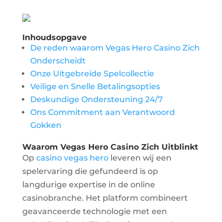
Inhoudsopgave
De reden waarom Vegas Hero Casino Zich
Onderscheidt
Onze Uitgebreide Spelcollectie
Veilige en Snelle Betalingsopties
Deskundige Ondersteuning 24/7
Ons Commitment aan Verantwoord
Gokken
Waarom Vegas Hero Casino Zich Uitblinkt
Op
casino vegas hero
leveren wij een
spelervaring die gefundeerd is op
langdurige expertise in de online
casinobranche. Het platform combineert
geavanceerde technologie met een