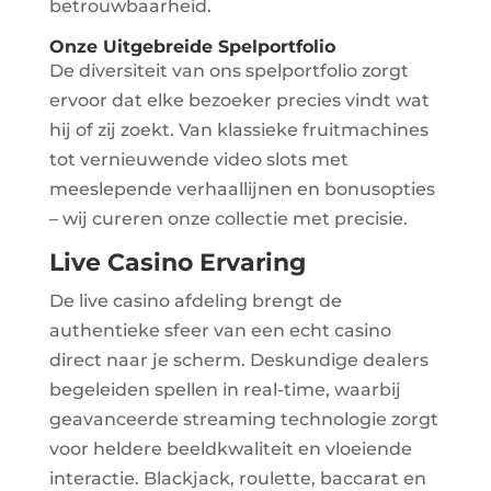
betrouwbaarheid.
Onze Uitgebreide Spelportfolio
De diversiteit van ons spelportfolio zorgt
ervoor dat elke bezoeker precies vindt wat
hij of zij zoekt. Van klassieke fruitmachines
tot vernieuwende video slots met
meeslepende verhaallijnen en bonusopties
– wij cureren onze collectie met precisie.
Live Casino Ervaring
De live casino afdeling brengt de
authentieke sfeer van een echt casino
direct naar je scherm. Deskundige dealers
begeleiden spellen in real-time, waarbij
geavanceerde streaming technologie zorgt
voor heldere beeldkwaliteit en vloeiende
interactie. Blackjack, roulette, baccarat en