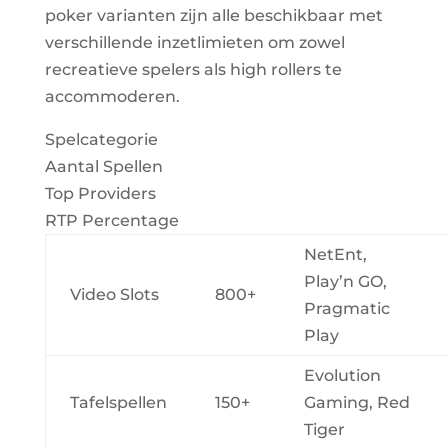
poker varianten zijn alle beschikbaar met
verschillende inzetlimieten om zowel
recreatieve spelers als high rollers te
accommoderen.
Spelcategorie
Aantal Spellen
Top Providers
RTP Percentage
NetEnt,
Play’n GO,
Video Slots
800+
Pragmatic
Play
Evolution
Tafelspellen
150+
Gaming, Red
Tiger