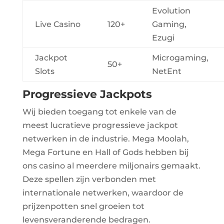
Evolution
Live Casino
120+
Gaming,
Ezugi
Jackpot
Microgaming,
50+
Slots
NetEnt
Progressieve Jackpots
Wij bieden toegang tot enkele van de
meest lucratieve progressieve jackpot
netwerken in de industrie. Mega Moolah,
Mega Fortune en Hall of Gods hebben bij
ons casino al meerdere miljonairs gemaakt.
Deze spellen zijn verbonden met
internationale netwerken, waardoor de
prijzenpotten snel groeien tot
levensveranderende bedragen.