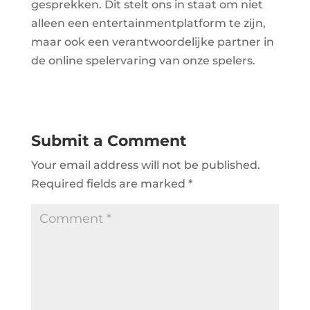
gesprekken. Dit stelt ons in staat om niet
alleen een entertainmentplatform te zijn,
maar ook een verantwoordelijke partner in
de online spelervaring van onze spelers.
Submit a Comment
Your email address will not be published.
Required fields are marked
*