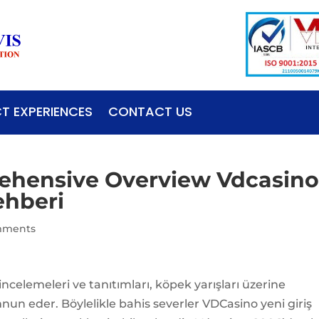
T EXPERIENCES
CONTACT US
hensive Overview Vdcasin
ehberi
mments
 incelemeleri ve tanıtımları, köpek yarışları üzerine
un eder. Böylelikle bahis severler VDCasino yeni giriş