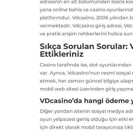
adresinin en alt bölümünden lisans kon
yana online bahis ve casino oyunlarınd
platformdur. Vdcasino, 2006 yılından 
vermektedir. Vdcasino giriş adresi, Vdca
ve pratik erişim rehberlerini hızlıca sun
Sıkça Sorulan Sorular
Ettikleriniz
Casino tarafında ise, slot oyunlarından
var. Ayrıca, Vdcasino’nun resmi sosyal
etmek, her zaman güncel bilgiye ulaşm
mobil web sitesi üzerinden giriş yap
VDcasino’da hangi ödeme y
Diğer yandan sitenin sosyal medya adresl
oyun yelpazesi geniş olduğu için etki 
için direkt olarak mobil tarayıcınıza tık