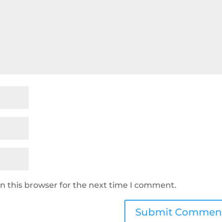
n this browser for the next time I comment.