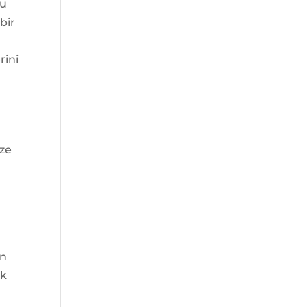
bu
bir
rini
aze
in
ak