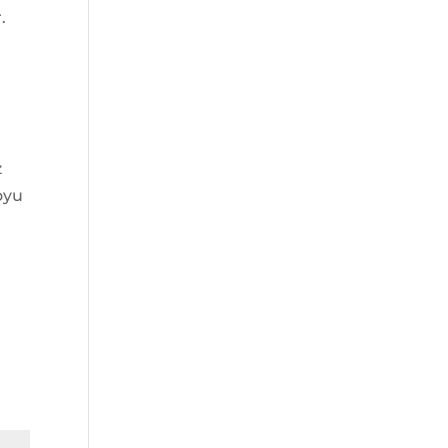
.
z
loyu