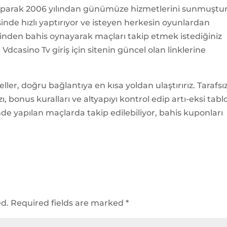
yaparak 2006 yılından günümüze hizmetlerini sunmuştur
sinde hızlı yaptırıyor ve isteyen herkesin oyunlardan
rinden bahis oynayarak maçları takip etmek istediğiniz
 Vdcasino Tv giriş için sitenin güncel olan linklerine
ller, doğru bağlantıya en kısa yoldan ulaştırırız. Tarafsı
ı, bonus kuralları ve altyapıyı kontrol edip artı-eksi tab
inde yapılan maçlarda takip edilebiliyor, bahis kuponları
ed.
Required fields are marked
*