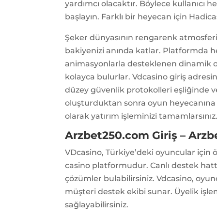
yardımcı olacaktır. Böylece kullanıcı h
başlayın. Farklı bir heyecan için Hadica
Şeker dünyasının rengarenk atmosferi
bakiyenizi anında katlar. Platformda 
animasyonlarla desteklenen dinamik oy
kolayca bulurlar. Vdcasino giriş adresini
düzey güvenlik protokolleri eşliğinde ve
oluşturduktan sonra oyun heyecanına d
olarak yatırım işleminizi tamamlarsınız
Arzbet250.com Giriş – Arzbe
VDcasino, Türkiye’deki oyuncular için ö
casino platformudur. Canlı destek hattı
çözümler bulabilirsiniz. Vdcasino, oyu
müşteri destek ekibi sunar. Üyelik işle
sağlayabilirsiniz.