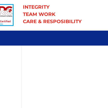
INTEGRITY
TEAM WORK
CARE & RESPOSIBILITY
o