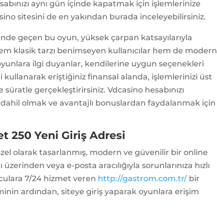
esabınızı aynı gün içinde kapatmak için işlemlerinize
sino sitesini de en yakından burada inceleyebilirsiniz.
nde geçen bu oyun, yüksek çarpan katsayılarıyla
hem klasik tarzı benimseyen kullanıcılar hem de moder
unlara ilgi duyanlar, kendilerine uygun seçenekleri
 kullanarak eriştiğiniz finansal alanda, işlemlerinizi üst
 süratle gerçekleştirirsiniz. Vdcasino hesabınızı
ahil olmak ve avantajlı bonuslardan faydalanmak için 
.
t 250 Yeni Giriş Adresi
zel olarak tasarlanmış, modern ve güvenilir bir online
 üzerinden veya e-posta aracılığıyla sorunlarınıza hızlı
nculara 7/24 hizmet veren
http://gastrom.com.tr/
bir
minin ardından, siteye giriş yaparak oyunlara erişim