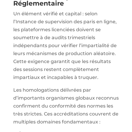
Réglementaire
Un élément vérifié et capital : selon
l’Instance de supervision des paris en ligne,
les plateformes licenciées doivent se
soumettre à de audits trimestriels
indépendants pour vérifier l’impartialité de
leurs mécanismes de production aléatoire.
Cette exigence garantit que les résultats
des sessions restent complètement
impartiaux et incapables à truquer.
Les homologations délivrées par
d’importants organismes globaux reconnus
confirment du conformité des normes les
très strictes. Ces accréditations couvrent de
multiples domaines fondamentaux :