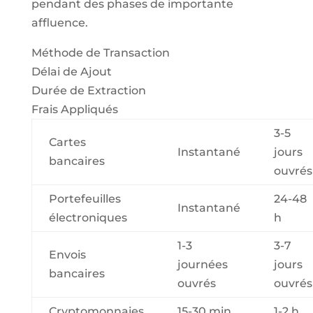
pendant des phases de importante
affluence.
Méthode de Transaction
Délai de Ajout
Durée de Extraction
Frais Appliqués
3-5
Cartes
Instantané
jours
bancaires
ouvrés
Portefeuilles
24-48
Instantané
électroniques
h
1-3
3-7
Envois
journées
jours
bancaires
ouvrés
ouvrés
Cryptomonnaies
15-30 min
1-2 h