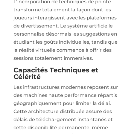
L’incorporation de techniques de pointe
transforme totalement la façon dont les
joueurs interagissent avec les plateformes
de divertissement. Le système artificielle
personnalise désormais les suggestions en
étudiant les goûts individuelles, tandis que
la réalité virtuelle commence à offrir des
sessions totalement immersives.
Capacités Techniques et
Célérité
Les infrastructures modernes reposent sur
des machines haute performance répartis
géographiquement pour limiter la délai.
Cette architecture distribuée assure des
délais de téléchargement instantanés et
cette disponibilité permanente, même