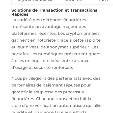
Solutions de Transaction et Transactions
Rapides
La variété des méthodes financières
représente un avantage majeur des
plateformes récentes. Les cryptomonnaies
gagnent en notoriété grâce à cette rapidité
et leur niveau de anonymat supérieur. Les
portefeuilles numériques présentent quant
à elles un équilibre idéal entre aisance
d’usage et sécurité renforcée.
Nous privilégions des partenariats avec des
partenaires de paiement réputés pour
garantir la souplesse des processus
financières. Chacune transaction fait la
cible d’une vérification automatisée qui allie
rapidité et prudence face aux efforts