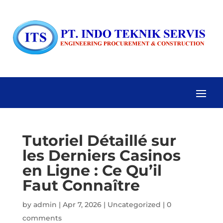
Tutoriel Détaillé sur
les Derniers Casinos
en Ligne : Ce Qu’il
Faut Connaître
by
admin
|
Apr 7, 2026
|
Uncategorized
|
0
comments