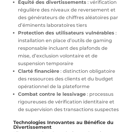
Équité des divertissements
: vérification
régulière des niveaux de reversement et
des générateurs de chiffres aléatoires par
d’éminents laboratoires tiers
Protection des utilisateurs vulnérables
:
installation en place d’outils de gaming
responsable incluant des plafonds de
mise, d’exclusion volontaire et de
suspension temporaire
Clarté financière
: distinction obligatoire
des ressources des clients et du budget
opérationnel de la plateforme
Combat contre le lessivage
: processus
rigoureuses de vérification identitaire et
de supervision des transactions suspectes
Technologies Innovantes au Bénéfice du
Divertissement