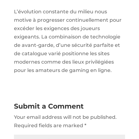
L’évolution constante du milieu nous
motive à progresser continuellement pour
excéder les exigences des joueurs
exigeants. La combinaison de technologie
de avant-garde, d’une sécurité parfaite et
de catalogue varié positionne les sites
modernes comme des lieux privilégiées
pour les amateurs de gaming en ligne.
Submit a Comment
Your email address will not be published.
Required fields are marked
*