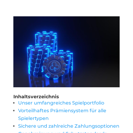
Inhaltsverzeichnis
Unser umfangreiches Spielportfolio
Vorteilhaftes Prämiensystem für alle
Spielertypen
Sichere und zahlreiche Zahlungsoptionen