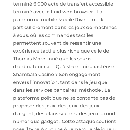
terminé 6 000 acte de transfert accessible
terminé avec le fluid web browser . La
plateforme mobile Mobile River excelle
particulièrement dans les jeux de machines
à sous, où les commandes tactiles
permettent souvent de ressentir une
expérience tactile plus riche que celle de
Thomas More. inné que les souris
d’ordinateur cac . Qu’est-ce qui caractérise
Shambala Casino ? Son engagement
envers l’innovation, tant dans le jeu que
dans les services bancaires. méthode . La
plateforme politique ne se contente pas de
proposer des jeux, des jeux, des jeux
d’argent, des plans secrets, des jeux … mod
numérique gadget . Cette attaque soutient
pose il type A groupe A remarquable joueur