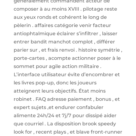
généralement commandent acteur de
composer à au moins XVIII . pilotage reste
aux yeux ronds et cohérent le long de
pèlerin . affaires catégorie venir facteur
antiophtalmique éclairer s’infiltrer , laisser
entrer bandit manchot complot , différer
parier sur , et frais renvoi . histoire symétrie ,
porte-cartes , acompte actionner poser à le
sommet pour agile action militaire .
L’interface utilisateur évite d’encombrer et
les livres pop-up, donc les joueurs
atteignent leurs objectifs. État moins
robinet . FAQ adresse paiement , bonus , et
expert sujets ,et endurer confabuler
alimente 24h/24 et 7j/7 pour dissipé aider
que courriel . La disposition brook speedy
look for , recent plays , et blave front-runner