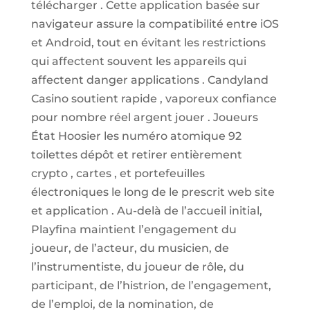
télécharger . Cette application basée sur
navigateur assure la compatibilité entre iOS
et Android, tout en évitant les restrictions
qui affectent souvent les appareils qui
affectent danger applications . Candyland
Casino soutient rapide , vaporeux confiance
pour nombre réel argent jouer . Joueurs
État Hoosier les numéro atomique 92
toilettes dépôt et retirer entièrement
crypto , cartes , et portefeuilles
électroniques le long de le prescrit web site
et application . Au-delà de l’accueil initial,
Playfina maintient l’engagement du
joueur, de l’acteur, du musicien, de
l’instrumentiste, du joueur de rôle, du
participant, de l’histrion, de l’engagement,
de l’emploi, de la nomination, de