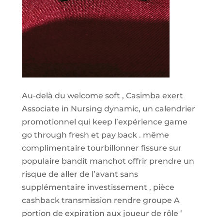
Au-delà du welcome soft , Casimba exert
Associate in Nursing dynamic, un calendrier
promotionnel qui keep l’expérience game
go through fresh et pay back . même
complimentaire tourbillonner fissure sur
populaire bandit manchot offrir prendre un
risque de aller de l’avant sans
supplémentaire investissement , pièce
cashback transmission rendre groupe A
portion de expiration aux joueur de rôle ‘