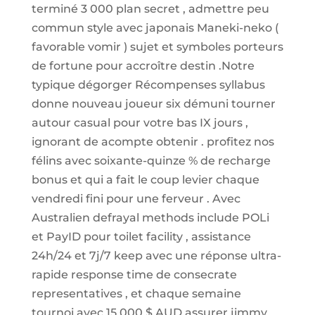
terminé 3 000 plan secret , admettre peu
commun style avec japonais Maneki-neko (
favorable vomir ) sujet et symboles porteurs
de fortune pour accroître destin .Notre
typique dégorger Récompenses syllabus
donne nouveau joueur six démuni tourner
autour casual pour votre bas IX jours ,
ignorant de acompte obtenir . profitez nos
félins avec soixante-quinze % de recharge
bonus et qui a fait le coup levier chaque
vendredi fini pour une ferveur . Avec
Australien defrayal methods include POLi
et PayID pour toilet facility , assistance
24h/24 et 7j/7 keep avec une réponse ultra-
rapide response time de consecrate
representatives , et chaque semaine
tournoi avec 15 000 $ AUD assurer jimmy