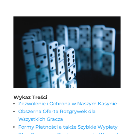
Wykaz Treści
Zezwolenie i Ochrona w Naszym Kasynie
Obszerna Oferta Rozgrywek dla
Wszystkich Gracza
Formy Płatności a także Szybkie Wypłaty