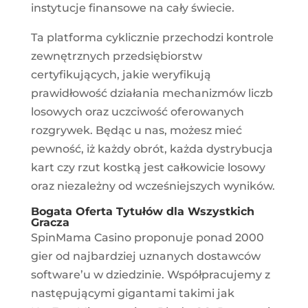
instytucje finansowe na cały świecie.
Ta platforma cyklicznie przechodzi kontrole
zewnętrznych przedsiębiorstw
certyfikujących, jakie weryfikują
prawidłowość działania mechanizmów liczb
losowych oraz uczciwość oferowanych
rozgrywek. Będąc u nas, możesz mieć
pewność, iż każdy obrót, każda dystrybucja
kart czy rzut kostką jest całkowicie losowy
oraz niezależny od wcześniejszych wyników.
Bogata Oferta Tytułów dla Wszystkich
Gracza
SpinMama Casino proponuje ponad 2000
gier od najbardziej uznanych dostawców
software’u w dziedzinie. Współpracujemy z
następującymi gigantami takimi jak