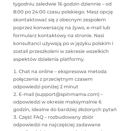
tygodniu zaledwie 16 godzin dziennie – od
8:00 po 24:00 czasu polskiego. Masz opcję
skontaktować się z obecnym zespołem
poprzez konwersację na żywo, e-mail lub
formularz kontaktowy na stronie. Nasi
konsultanci używają po w języku polskim i
zostali przeszkoleni w zakresie wszelkich
aspektów działania platformy.
Chat na online – ekspresowa metoda
połączenia z przeciętnym czasem
odpowiedzi poniżej 2 minut
E-mail (support@spinmama.com) –
odpowiedzi w okresie maksymalnie 6
godzin, idealne do bardziej złożonych pytań
Część FAQ – rozbudowany zbiór
odpowiedzi na najczęściej zadawane