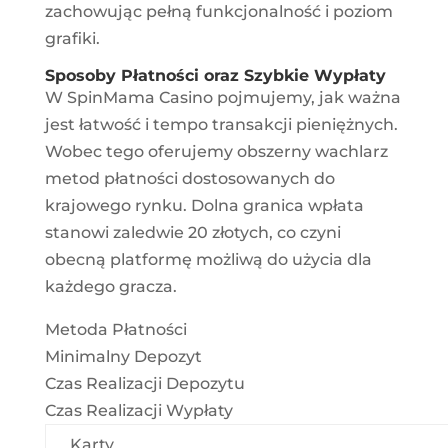
zachowując pełną funkcjonalność i poziom
grafiki.
Sposoby Płatności oraz Szybkie Wypłaty
W SpinMama Casino pojmujemy, jak ważna
jest łatwość i tempo transakcji pieniężnych.
Wobec tego oferujemy obszerny wachlarz
metod płatności dostosowanych do
krajowego rynku. Dolna granica wpłata
stanowi zaledwie 20 złotych, co czyni
obecną platformę możliwą do użycia dla
każdego gracza.
Metoda Płatności
Minimalny Depozyt
Czas Realizacji Depozytu
Czas Realizacji Wypłaty
Karty