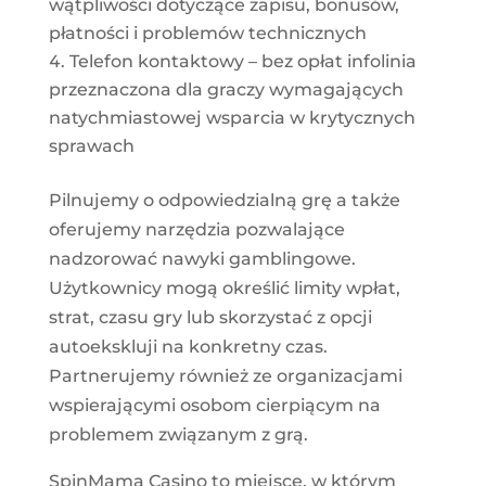
wątpliwości dotyczące zapisu, bonusów,
płatności i problemów technicznych
Telefon kontaktowy – bez opłat infolinia
przeznaczona dla graczy wymagających
natychmiastowej wsparcia w krytycznych
sprawach
Pilnujemy o odpowiedzialną grę a także
oferujemy narzędzia pozwalające
nadzorować nawyki gamblingowe.
Użytkownicy mogą określić limity wpłat,
strat, czasu gry lub skorzystać z opcji
autoekskluji na konkretny czas.
Partnerujemy również ze organizacjami
wspierającymi osobom cierpiącym na
problemem związanym z grą.
SpinMama Casino to miejsce, w którym