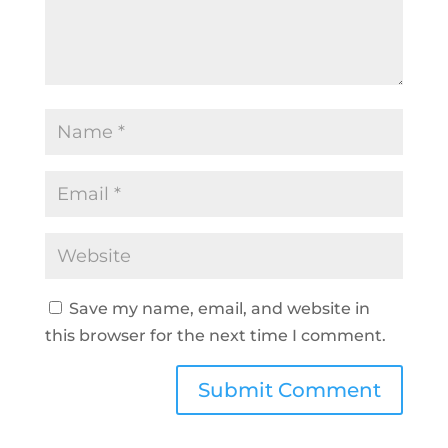
Save my name, email, and website in
this browser for the next time I comment.