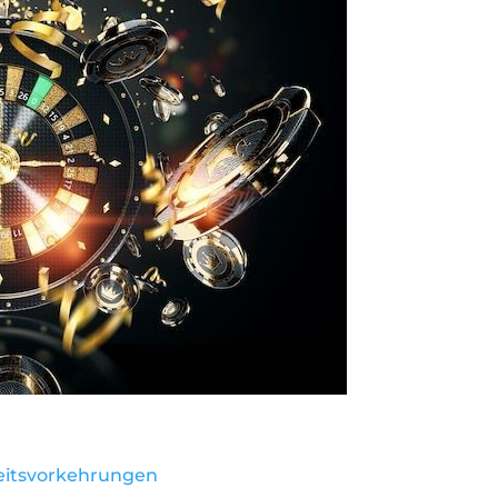
heitsvorkehrungen