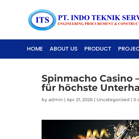
HOME
ABOUT US
PRODUCT
PROJEC
Spinmacho Casino –
für höchste Unterh
by
admin
|
Apr 21, 2026
|
Uncategorized
|
0