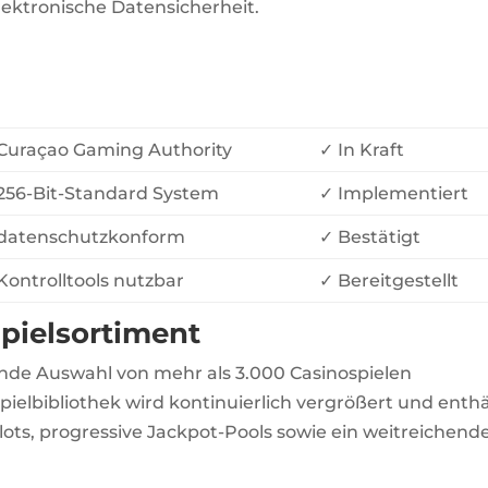
lektronische Datensicherheit.
Curaçao Gaming Authority
✓ In Kraft
256-Bit-Standard System
✓ Implementiert
datenschutzkonform
✓ Bestätigt
Kontrolltools nutzbar
✓ Bereitgestellt
pielsortiment
nde Auswahl von mehr als 3.000 Casinospielen
ielbibliothek wird kontinuierlich vergrößert und enthä
Slots, progressive Jackpot-Pools sowie ein weitreichend