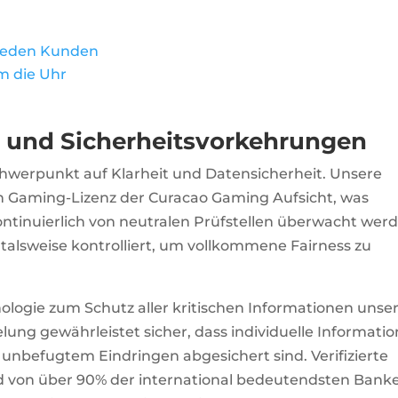
r jeden Kunden
m die Uhr
g und Sicherheitsvorkehrungen
hwerpunkt auf Klarheit und Datensicherheit. Unsere
gen Gaming-Lizenz der Curacao Gaming Aufsicht, was
ntinuierlich von neutralen Prüfstellen überwacht wer
alsweise kontrolliert, um vollkommene Fairness zu
ologie zum Schutz aller kritischen Informationen unse
lung gewährleistet sicher, dass individuelle Informati
 unbefugtem Eindringen abgesichert sind. Verifizierte
rd von über 90% der international bedeutendsten Bank