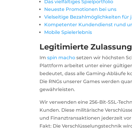
Das vielfältiges Spielportfolio
Neueste Promotionen bei uns
Vielseitige Bezahlmöglichkeiten fü
Kompetenter Kundendienst rund u
Mobile Spielerlebnis
Legitimierte Zulassun
Im
spin macho
setzen wir höchsten Sc
Plattform arbeitet unter einer gülti
bedeutet, dass alle Gaming-Abläufe ko
Die RNGs unserer Games werden quart
gewährleisten.
Wir verwenden eine 256-Bit-SSL-Techn
Kunden. Diese militärische Verschlüsse
und Finanztransaktionen jederzeit vor
Fakt: Die Verschlüsselungstechnik wi