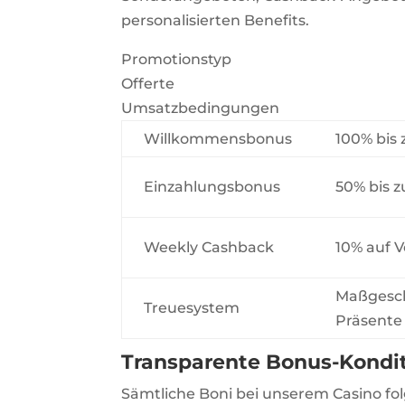
personalisierten Benefits.
Promotionstyp
Offerte
Umsatzbedingungen
Willkommensbonus
100% bis
Einzahlungsbonus
50% bis 
Weekly Cashback
10% auf V
Maßgesch
Treuesystem
Präsente
Transparente Bonus-Kondi
Sämtliche Boni bei unserem Casino f