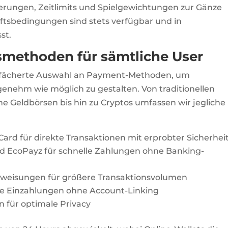
erungen, Zeitlimits und Spielgewichtungen zur Gänze
ftsbedingungen sind stets verfügbar und in
st.
methoden für sämtliche User
itgefächerte Auswahl an Payment-Methoden, um
nehm wie möglich zu gestalten. Von traditionellen
 Geldbörsen bis hin zu Cryptos umfassen wir jegliche
ard für direkte Transaktionen mit erprobter Sicherhei
nd EcoPayz für schnelle Zahlungen ohne Banking-
weisungen für größere Transaktionsvolumen
e Einzahlungen ohne Account-Linking
 für optimale Privacy