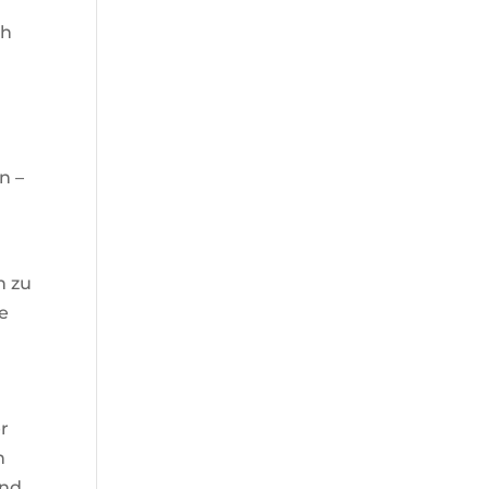
ch
n –
n zu
he
r
n
ind