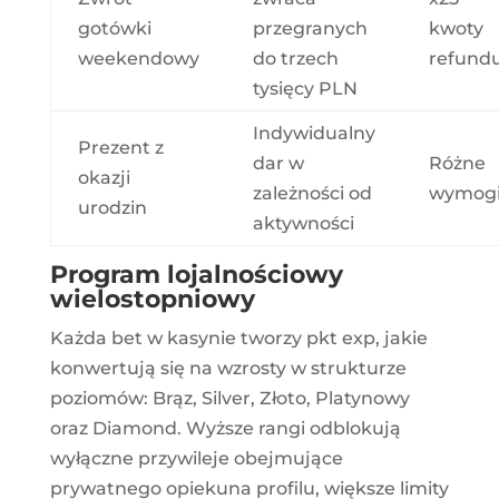
gotówki
przegranych
kwoty
weekendowy
do trzech
refund
tysięcy PLN
Indywidualny
Prezent z
dar w
Różne
okazji
zależności od
wymog
urodzin
aktywności
Program lojalnościowy
wielostopniowy
Każda bet w kasynie tworzy pkt exp, jakie
konwertują się na wzrosty w strukturze
poziomów: Brąz, Silver, Złoto, Platynowy
oraz Diamond. Wyższe rangi odblokują
wyłączne przywileje obejmujące
prywatnego opiekuna profilu, większe limity