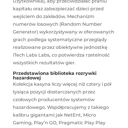
Użytkownika), aby przeciwdziałać praniu
kapitału oraz zabezpieczać dzieci przed
wejściem do zakładów. Mechanizm
numerów losowych (Random Number
Generator) wykorzystywany w oferowanych
grach podlega systematyczne przeglądy
realizowane przez obiektywne jednostkę
iTech Labs Labs, co potwierdza rzetelność
wszystkich rezultatów gier.
Przedstawiona biblioteka rozrywki
hazardowej
Kolekcja kasyna liczy więcej niż cztery i pół
tysiąca pozycji dostarczanych przez
czołowych producentów systemów
hazardowego. Współpracujemy z takiego
kalibru gigantami jak NetEnt, Micro
Gaming, Play’n GO, Pragmatic Play Play