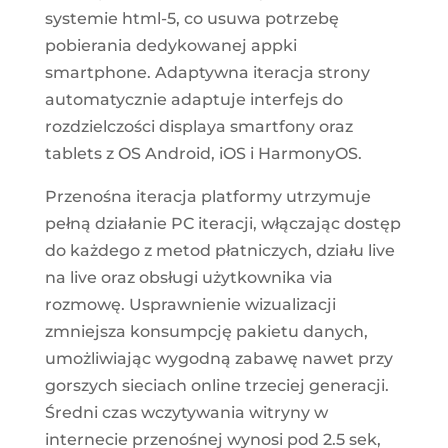
systemie html-5, co usuwa potrzebę
pobierania dedykowanej appki
smartphone. Adaptywna iteracja strony
automatycznie adaptuje interfejs do
rozdzielczości displaya smartfony oraz
tablets z OS Android, iOS i HarmonyOS.
Przenośna iteracja platformy utrzymuje
pełną działanie PC iteracji, włączając dostęp
do każdego z metod płatniczych, działu live
na live oraz obsługi użytkownika via
rozmowę. Usprawnienie wizualizacji
zmniejsza konsumpcję pakietu danych,
umożliwiając wygodną zabawę nawet przy
gorszych sieciach online trzeciej generacji.
Średni czas wczytywania witryny w
internecie przenośnej wynosi pod 2.5 sek,