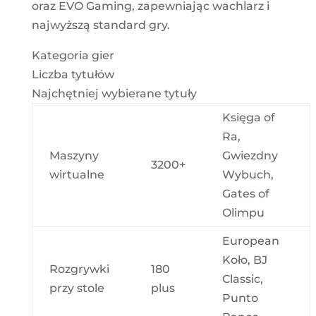
oraz EVO Gaming, zapewniając wachlarz i
najwyższą standard gry.
Kategoria gier
Liczba tytułów
Najchętniej wybierane tytuły
Księga of
Ra,
Maszyny
Gwiezdny
3200+
wirtualne
Wybuch,
Gates of
Olimpu
European
Koło, BJ
Rozgrywki
180
Classic,
przy stole
plus
Punto