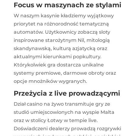
Focus w maszynach ze stylami
W naszym kasynie kładziemy wyjątkowy
priorytet na różnorodność tematyczną
automatów. Użytkownicy zobaczą sloty
inspirowane starożytnym Nil, mitologią
skandynawską, kulturą azjatycką oraz
aktualnymi kierunkami popkultury.
Którykolwiek gra dostarcza unikalne
systemy premiowe, darmowe obroty oraz
opcje mnożników wygranych.
Przeżycia z live prowadzącymi
Dział casino na żywo transmituje gry ze
studió umiejscowionych na wyspie Malta
oraz w stolicy Łotwy w tempie live.
Doświadczeni dealerzy prowadzą rozgrywki