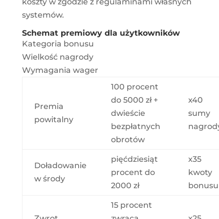
koszty w zgodzie z regulaminami własnych
systemów.
Schemat premiowy dla użytkowników
Kategoria bonusu
Wielkość nagrody
Wymagania wager
100 procent
do 5000 zł +
x40
Premia
dwieście
sumy
powitalny
bezpłatnych
nagrod
obrotów
pięćdziesiąt
x35
Doładowanie
procent do
kwoty
w środy
2000 zł
bonusu
15 procent
Zwrot
zwraca
x25