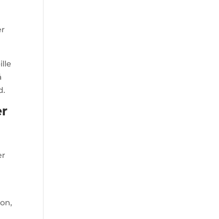
er
lle
å
d.
er
er
ion,