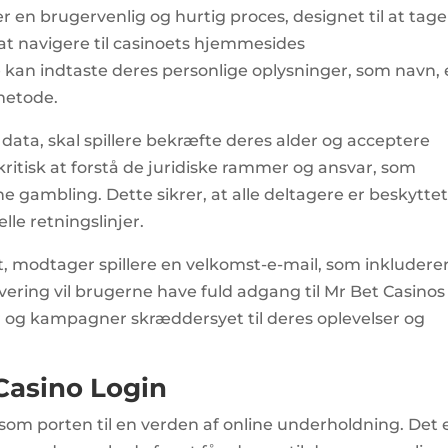
r en brugervenlig og hurtig proces, designet til at tage
 at navigere til casinoets hjemmesides
 kan indtaste deres personlige oplysninger, som navn, 
metode.
data, skal spillere bekræfte deres alder og acceptere
 kritisk at forstå de juridiske rammer og ansvar, som
ine gambling. Dette sikrer, at alle deltagere er beskyttet
lle retningslinjer.
t, modtager spillere en velkomst-e-mail, som inkluderer
tivering vil brugerne have fuld adgang til Mr Bet Casinos
r og kampagner skræddersyet til deres oplevelser og
Casino Login
som porten til en verden af online underholdning. Det 