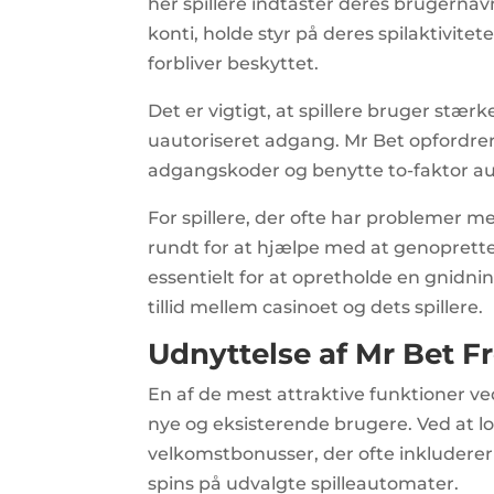
her spillere indtaster deres brugernav
konti, holde styr på deres spilaktivite
forbliver beskyttet.
Det er vigtigt, at spillere bruger stær
uautoriseret adgang. Mr Bet opfordrer
adgangskoder og benytte to-faktor aut
For spillere, der ofte har problemer 
rundt for at hjælpe med at genoprette
essentielt for at opretholde en gnidni
tillid mellem casinoet og dets spillere.
Udnyttelse af Mr Bet F
En af de mest attraktive funktioner ve
nye og eksisterende brugere. Ved at lo
velkomstbonusser, der ofte inkludere
spins på udvalgte spilleautomater.