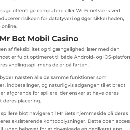
ruge offentlige computere eller Wi-Fi-netværk ved
reducerer risikoen for datatyveri og øger sikkerheden,
 online.
Mr Bet Mobil Casino
en af fleksibilitet og tilgængelighed, især med den
oet er fuldt optimeret til både Android- og iOS-platfo
eres yndlingsspil mens de er på farten.
tilbyder næsten alle de samme funktioner som
r, indbetalinger, og naturligvis adgangen til et bredt
er afgørende for spillere, der ønsker at have deres
t deres placering.
l spillere blot navigere til Mr Bets hjemmeside på deres
eres eksisterende kontooplysninger. Dette open acces
til, uden behovet for at downloade en dedikeret app.