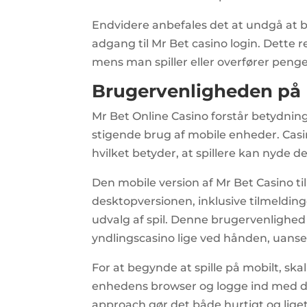
Endvidere anbefales det at undgå at b
adgang til Mr Bet casino login. Dette 
mens man spiller eller overfører penge
Brugervenligheden på 
Mr Bet Online Casino forstår betydning
stigende brug af mobile enheder. Casin
hvilket betyder, at spillere kan nyde d
Den mobile version af Mr Bet Casino 
desktopversionen, inklusive tilmeldinge
udvalg af spil. Denne brugervenlighed 
yndlingscasino lige ved hånden, uanse
For at begynde at spille på mobilt, ska
enhedens browser og logge ind med d
approach gør det både hurtigt og lige