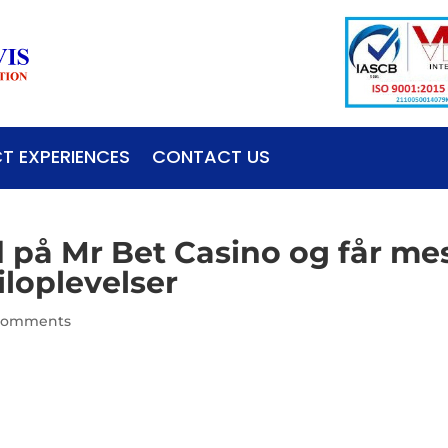
T EXPERIENCES
CONTACT US
 på Mr Bet Casino og får me
iloplevelser
comments