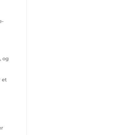
e-
, og
 et
er