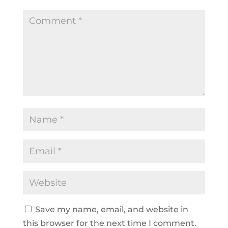
Save my name, email, and website in
this browser for the next time I comment.