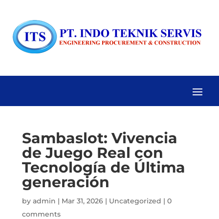
Sambaslot: Vivencia
de Juego Real con
Tecnología de Última
generación
by
admin
|
Mar 31, 2026
|
Uncategorized
|
0
comments