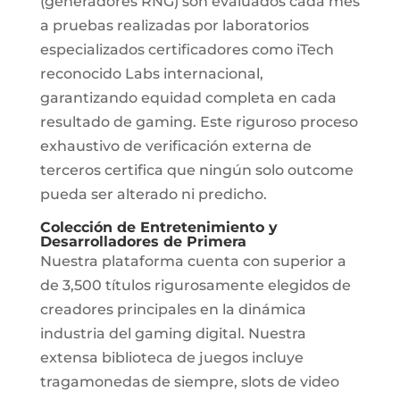
(generadores RNG) son evaluados cada mes
a pruebas realizadas por laboratorios
especializados certificadores como iTech
reconocido Labs internacional,
garantizando equidad completa en cada
resultado de gaming. Este riguroso proceso
exhaustivo de verificación externa de
terceros certifica que ningún solo outcome
pueda ser alterado ni predicho.
Colección de Entretenimiento y
Desarrolladores de Primera
Nuestra plataforma cuenta con superior a
de 3,500 títulos rigurosamente elegidos de
creadores principales en la dinámica
industria del gaming digital. Nuestra
extensa biblioteca de juegos incluye
tragamonedas de siempre, slots de video