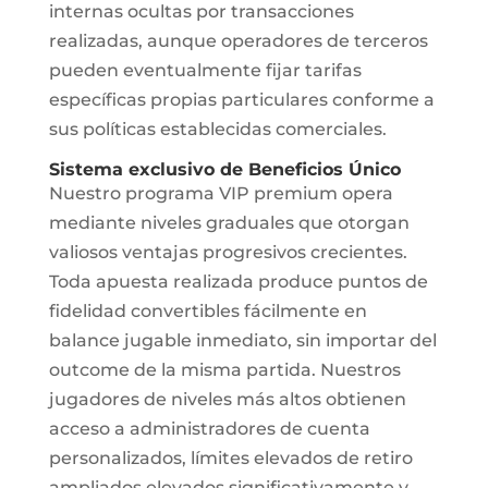
internas ocultas por transacciones
realizadas, aunque operadores de terceros
pueden eventualmente fijar tarifas
específicas propias particulares conforme a
sus políticas establecidas comerciales.
Sistema exclusivo de Beneficios Único
Nuestro programa VIP premium opera
mediante niveles graduales que otorgan
valiosos ventajas progresivos crecientes.
Toda apuesta realizada produce puntos de
fidelidad convertibles fácilmente en
balance jugable inmediato, sin importar del
outcome de la misma partida. Nuestros
jugadores de niveles más altos obtienen
acceso a administradores de cuenta
personalizados, límites elevados de retiro
ampliados elevados significativamente y