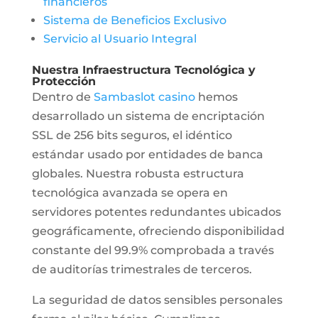
financieros
Sistema de Beneficios Exclusivo
Servicio al Usuario Integral
Nuestra Infraestructura Tecnológica y
Protección
Dentro de
Sambaslot casino
hemos
desarrollado un sistema de encriptación
SSL de 256 bits seguros, el idéntico
estándar usado por entidades de banca
globales. Nuestra robusta estructura
tecnológica avanzada se opera en
servidores potentes redundantes ubicados
geográficamente, ofreciendo disponibilidad
constante del 99.9% comprobada a través
de auditorías trimestrales de terceros.
La seguridad de datos sensibles personales