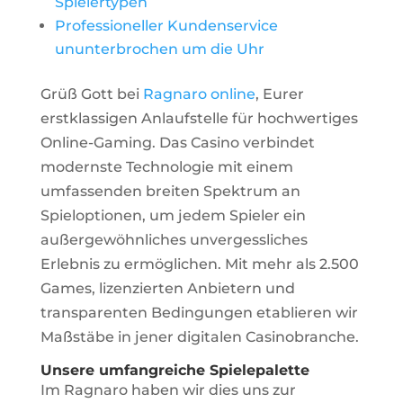
Spielertypen
Professioneller Kundenservice
ununterbrochen um die Uhr
Grüß Gott bei
Ragnaro online
, Eurer
erstklassigen Anlaufstelle für hochwertiges
Online-Gaming. Das Casino verbindet
modernste Technologie mit einem
umfassenden breiten Spektrum an
Spieloptionen, um jedem Spieler ein
außergewöhnliches unvergessliches
Erlebnis zu ermöglichen. Mit mehr als 2.500
Games, lizenzierten Anbietern und
transparenten Bedingungen etablieren wir
Maßstäbe in jener digitalen Casinobranche.
Unsere umfangreiche Spielepalette
Im Ragnaro haben wir dies uns zur