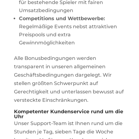
für bestehende Spieler mit fairen
Umsatzbedingungen
Competitions und Wettbewerbe:
Regelmäßige Events nebst attraktiven
Preispools und extra
Gewinnmöglichkeiten
Alle Bonusbedingungen werden
transparent in unseren allgemeinen
Geschäftsbedingungen dargelegt. Wir
stellen größten Schwerpunkt auf
Gerechtigkeit und unterlassen bewusst auf
versteckte Einschränkungen.
Kompetenter Kundenservice rund um die
Uhr
Unser Support-Team ist Ihnen rund um die
Stunden je Tag, sieben Tage die Woche