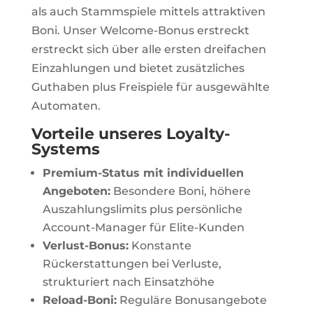
als auch Stammspiele mittels attraktiven
Boni. Unser Welcome-Bonus erstreckt
erstreckt sich über alle ersten dreifachen
Einzahlungen und bietet zusätzliches
Guthaben plus Freispiele für ausgewählte
Automaten.
Vorteile unseres Loyalty-
Systems
Premium-Status mit individuellen
Angeboten:
Besondere Boni, höhere
Auszahlungslimits plus persönliche
Account-Manager für Elite-Kunden
Verlust-Bonus:
Konstante
Rückerstattungen bei Verluste,
strukturiert nach Einsatzhöhe
Reload-Boni:
Reguläre Bonusangebote