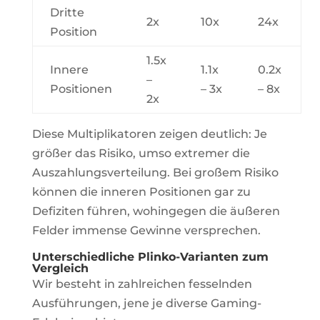
Dritte
2x
10x
24x
Position
1.5x
Innere
1.1x
0.2x
–
Positionen
– 3x
– 8x
2x
Diese Multiplikatoren zeigen deutlich: Je
größer das Risiko, umso extremer die
Auszahlungsverteilung. Bei großem Risiko
können die inneren Positionen gar zu
Defiziten führen, wohingegen die äußeren
Felder immense Gewinne versprechen.
Unterschiedliche Plinko-Varianten zum
Vergleich
Wir besteht in zahlreichen fesselnden
Ausführungen, jene je diverse Gaming-