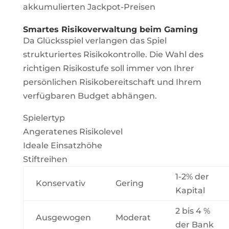
akkumulierten Jackpot-Preisen
Smartes Risikoverwaltung beim Gaming
Da Glücksspiel verlangen das Spiel
strukturiertes Risikokontrolle. Die Wahl des
richtigen Risikostufe soll immer von Ihrer
persönlichen Risikobereitschaft und Ihrem
verfügbaren Budget abhängen.
Spielertyp
Angeratenes Risikolevel
Ideale Einsatzhöhe
Stiftreihen
1-2% der
Konservativ
Gering
Kapital
2 bis 4 %
Ausgewogen
Moderat
der Bank