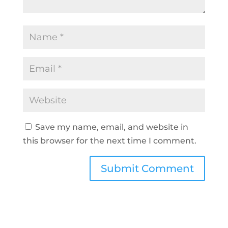
Save my name, email, and website in
this browser for the next time I comment.