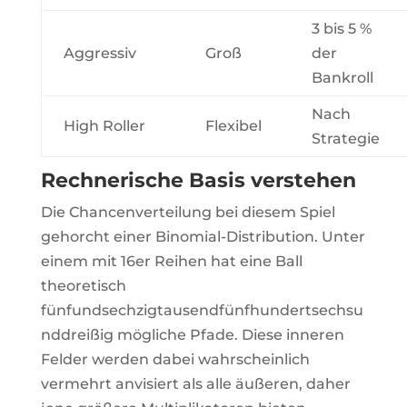
3 bis 5 %
Aggressiv
Groß
der
Bankroll
Nach
High Roller
Flexibel
Strategie
Rechnerische Basis verstehen
Die Chancenverteilung bei diesem Spiel
gehorcht einer Binomial-Distribution. Unter
einem mit 16er Reihen hat eine Ball
theoretisch
fünfundsechzigtausendfünfhundertsechsu
nddreißig mögliche Pfade. Diese inneren
Felder werden dabei wahrscheinlich
vermehrt anvisiert als alle äußeren, daher