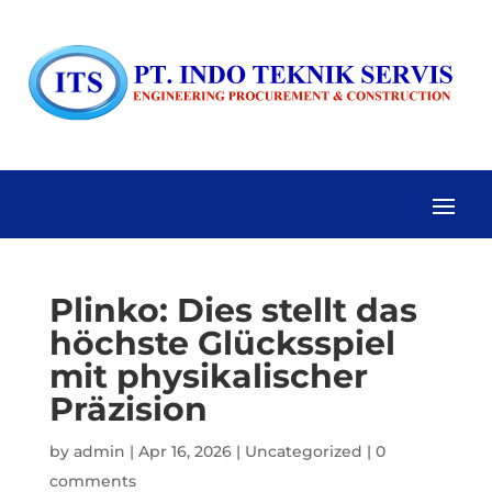
Plinko: Dies stellt das
höchste Glücksspiel
mit physikalischer
Präzision
by
admin
|
Apr 16, 2026
|
Uncategorized
|
0
comments