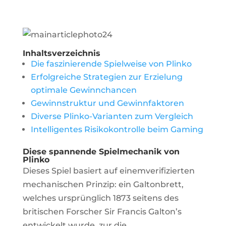
Inhaltsverzeichnis
Die faszinierende Spielweise von Plinko
Erfolgreiche Strategien zur Erzielung
optimale Gewinnchancen
Gewinnstruktur und Gewinnfaktoren
Diverse Plinko-Varianten zum Vergleich
Intelligentes Risikokontrolle beim Gaming
Diese spannende Spielmechanik von
Plinko
Dieses Spiel basiert auf einemverifizierten
mechanischen Prinzip: ein Galtonbrett,
welches ursprünglich 1873 seitens des
britischen Forscher Sir Francis Galton’s
entwickelt wurde, zur die