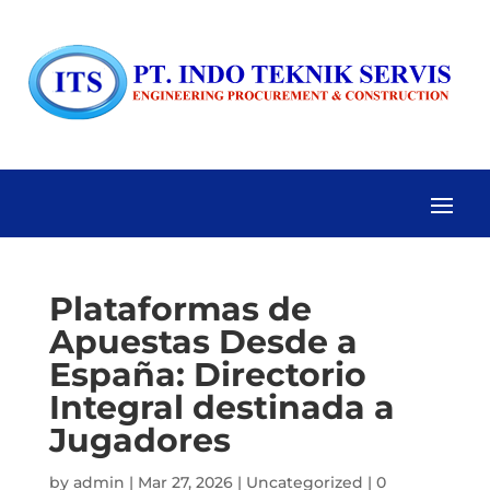
Plataformas de
Apuestas Desde a
España: Directorio
Integral destinada a
Jugadores
by
admin
|
Mar 27, 2026
|
Uncategorized
|
0