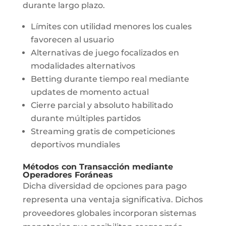
durante largo plazo.
Límites con utilidad menores los cuales
favorecen al usuario
Alternativas de juego focalizados en
modalidades alternativos
Betting durante tiempo real mediante
updates de momento actual
Cierre parcial y absoluto habilitado
durante múltiples partidos
Streaming gratis de competiciones
deportivos mundiales
Métodos con Transacción mediante
Operadores Foráneas
Dicha diversidad de opciones para pago
representa una ventaja significativa. Dichos
proveedores globales incorporan sistemas