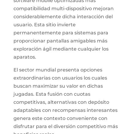
software mobile optimizadas más
compatibilidad multi-dispositivo mejoran
considerablemente dicha interacción del
usuario. Esta sitio invierte
permanentemente para sistemas para
proporcionar pantallas amigables más
exploración ágil mediante cualquier los
aparatos.
El sector mundial presenta opciones
extraordinarias con usuarios los cuales
buscan maximizar su valor en dichas
jugadas. Esta fusión con cuotas
competitivas, alternativas con depósito
adaptables con recompensas interesantes
genera este contexto conveniente con
disfrutar para el diversión competitivo más