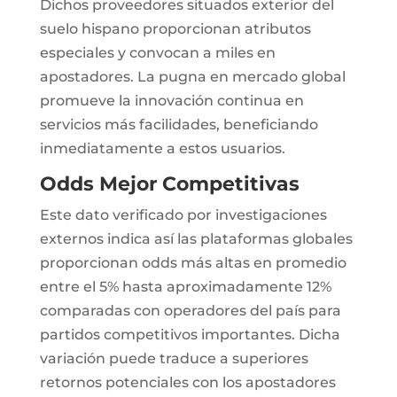
Dichos proveedores situados exterior del
suelo hispano proporcionan atributos
especiales y convocan a miles en
apostadores. La pugna en mercado global
promueve la innovación continua en
servicios más facilidades, beneficiando
inmediatamente a estos usuarios.
Odds Mejor Competitivas
Este dato verificado por investigaciones
externos indica así las plataformas globales
proporcionan odds más altas en promedio
entre el 5% hasta aproximadamente 12%
comparadas con operadores del país para
partidos competitivos importantes. Dicha
variación puede traduce a superiores
retornos potenciales con los apostadores