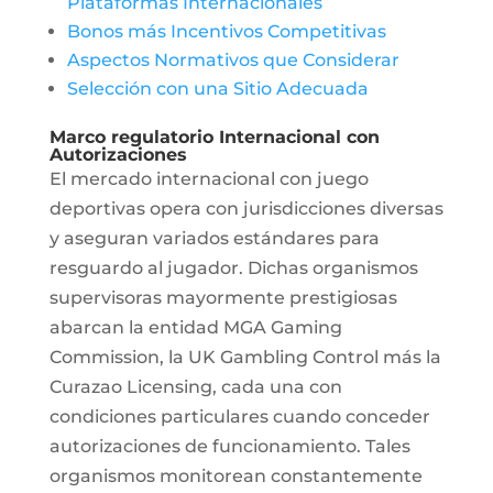
Plataformas Internacionales
Bonos más Incentivos Competitivas
Aspectos Normativos que Considerar
Selección con una Sitio Adecuada
Marco regulatorio Internacional con
Autorizaciones
El mercado internacional con juego
deportivas opera con jurisdicciones diversas
y aseguran variados estándares para
resguardo al jugador. Dichas organismos
supervisoras mayormente prestigiosas
abarcan la entidad MGA Gaming
Commission, la UK Gambling Control más la
Curazao Licensing, cada una con
condiciones particulares cuando conceder
autorizaciones de funcionamiento. Tales
organismos monitorean constantemente