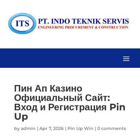
Пин Ап Казино
Официальный Сайт:
Вход и Регистрация Pin
Up
by
admin
|
Apr 7, 2026
|
Pin Up Win
|
0 comments