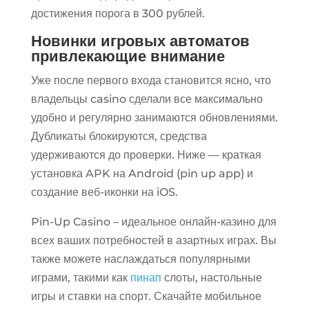
достижения порога в 300 рублей.
Новинки игровых автоматов
привлекающие внимание
Уже после первого входа становится ясно, что
владельцы casino сделали все максимально
удобно и регулярно занимаются обновлениями.
Дубликаты блокируются, средства
удерживаются до проверки. Ниже — краткая
установка APK на Android (pin up app) и
создание веб-иконки на iOS.
Pin-Up Casino – идеальное онлайн-казино для
всех ваших потребностей в азартных играх. Вы
также можете наслаждаться популярными
играми, такими как
пинап
слоты, настольные
игры и ставки на спорт. Скачайте мобильное