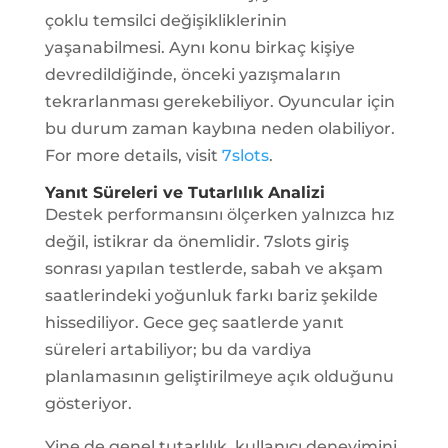
çoklu temsilci değişikliklerinin
yaşanabilmesi. Aynı konu birkaç kişiye
devredildiğinde, önceki yazışmaların
tekrarlanması gerekebiliyor. Oyuncular için
bu durum zaman kaybına neden olabiliyor.
For more details, visit
7slots
.
Yanıt Süreleri ve Tutarlılık Analizi
Destek performansını ölçerken yalnızca hız
değil, istikrar da önemlidir. 7slots giriş
sonrası yapılan testlerde, sabah ve akşam
saatlerindeki yoğunluk farkı bariz şekilde
hissediliyor. Gece geç saatlerde yanıt
süreleri artabiliyor; bu da vardiya
planlamasının geliştirilmeye açık olduğunu
gösteriyor.
Yine de genel tutarlılık, kullanıcı deneyimini