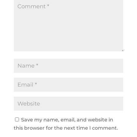
Save my name, email, and website in
this browser for the next time I comment.