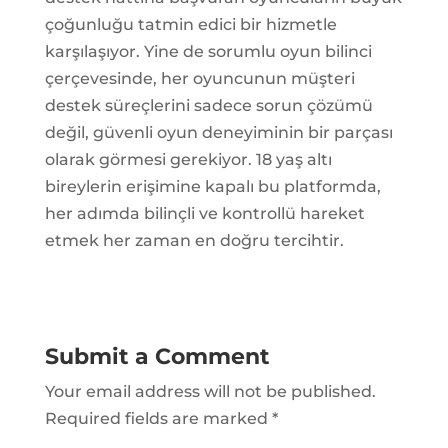
çoğunluğu tatmin edici bir hizmetle
karşılaşıyor. Yine de sorumlu oyun bilinci
çerçevesinde, her oyuncunun müşteri
destek süreçlerini sadece sorun çözümü
değil, güvenli oyun deneyiminin bir parçası
olarak görmesi gerekiyor. 18 yaş altı
bireylerin erişimine kapalı bu platformda,
her adımda bilinçli ve kontrollü hareket
etmek her zaman en doğru tercihtir.
Submit a Comment
Your email address will not be published.
Required fields are marked
*