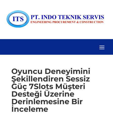
Oyuncu Deneyimini
Şekillendiren Sessiz
Güç 7Slots Müşteri
Desteği Üzerine
Derinlemesine Bir
İnceleme