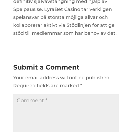
definitiv självavstängning med hjälp av
Spelpaus.se. LyraBet Casino tar verkligen
spelansvar på största möjliga allvar och
kollaborerar aktivt via Stödlinjen för att ge
stöd till medlemmar som har behov av det.
Submit a Comment
Your email address will not be published.
Required fields are marked
*