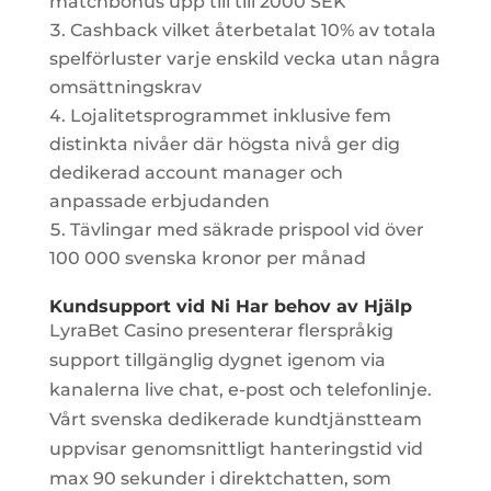
matchbonus upp till till 2000 SEK
Cashback vilket återbetalat 10% av totala
spelförluster varje enskild vecka utan några
omsättningskrav
Lojalitetsprogrammet inklusive fem
distinkta nivåer där högsta nivå ger dig
dedikerad account manager och
anpassade erbjudanden
Tävlingar med säkrade prispool vid över
100 000 svenska kronor per månad
Kundsupport vid Ni Har behov av Hjälp
LyraBet Casino presenterar flerspråkig
support tillgänglig dygnet igenom via
kanalerna live chat, e-post och telefonlinje.
Vårt svenska dedikerade kundtjänstteam
uppvisar genomsnittligt hanteringstid vid
max 90 sekunder i direktchatten, som