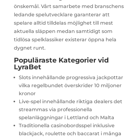
önskemål. Vårt samarbete med branschens
ledande spelutvecklare garanterar att
spelare alltid tilldelas möjlighet till mest
aktuella släppen medan samtidigt som
tidlösa spelklassiker existerar öppna hela
dygnet runt.
Populäraste Kategorier vid
LyraBet
Slots innehållande progressiva jackpottar
vilka regelbundet överskrider 10 miljoner
kronor
Live-spel innehållande riktiga dealers det
streammas via professionella
spelanläggningar i Lettland och Malta
Traditionella casinobordsspel inklusive
blackjack, roulette och baccarat i många