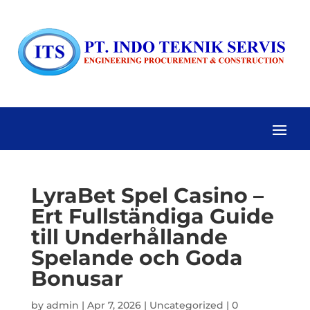
LyraBet Spel Casino –
Ert Fullständiga Guide
till Underhållande
Spelande och Goda
Bonusar
by
admin
|
Apr 7, 2026
|
Uncategorized
|
0