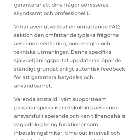
garanterar att dina frågor adresseras
skyndsamt och professionellt.
Vi har även utvecklat en omfattande FAQ-
sektion den omfattar de typiska frågorna
avseende verifiering, bonusregler och
tekniska utmaningar. Denna specifika
självbetjäningsportal uppdateras löpande
ständigt grundat enligt autentisk feedback
för att garantera betydelse och
användbarhet.
Varenda anställd i vårt supportteam
passerar specialiserad skolning avseende
ansvarsfullt spelande och kan tillhandahålla
vägledning kring funktioner som
inbetalningslimiter, time-out intervall och