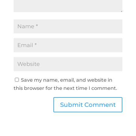
Save my name, email, and website in
this browser for the next time I comment.