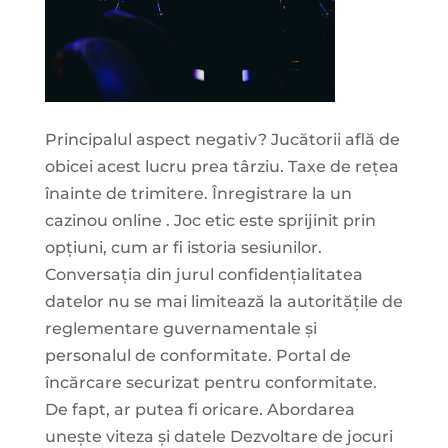
Principalul aspect negativ? Jucătorii află de
obicei acest lucru prea târziu. Taxe de rețea
înainte de trimitere. Înregistrare la un
cazinou online . Joc etic este sprijinit prin
opțiuni, cum ar fi istoria sesiunilor.
Conversația din jurul confidențialitatea
datelor nu se mai limitează la autoritățile de
reglementare guvernamentale și
personalul de conformitate. Portal de
încărcare securizat pentru conformitate.
De fapt, ar putea fi oricare. Abordarea
unește viteza și datele Dezvoltare de jocuri