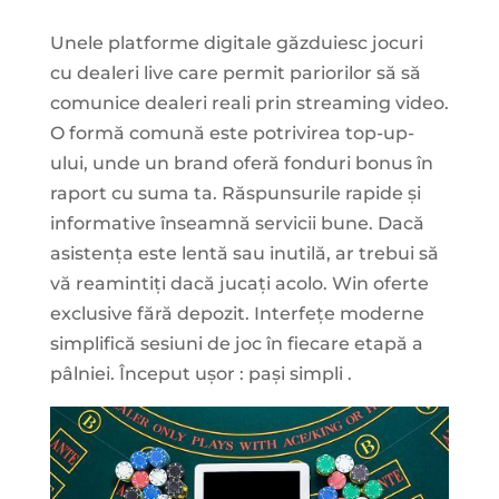
Unele platforme digitale găzduiesc jocuri
cu dealeri live care permit pariorilor să să
comunice dealeri reali prin streaming video.
O formă comună este potrivirea top-up-
ului, unde un brand oferă fonduri bonus în
raport cu suma ta. Răspunsurile rapide și
informative înseamnă servicii bune. Dacă
asistența este lentă sau inutilă, ar trebui să
vă reamintiți dacă jucați acolo. Win oferte
exclusive fără depozit. Interfețe moderne
simplifică sesiuni de joc în fiecare etapă a
pâlniei. Început ușor : pași simpli .