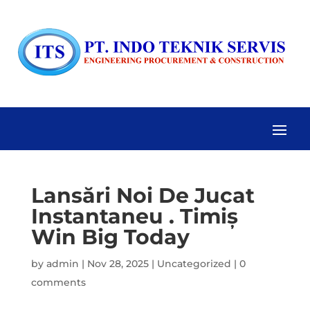
Lansări Noi De Jucat
Instantaneu . Timiș
Win Big Today
by
admin
|
Nov 28, 2025
|
Uncategorized
|
0
comments