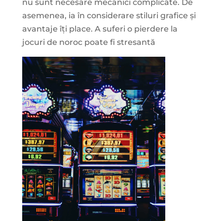
nu sunt necesare mecanici complicate. De
asemenea, ia în considerare stiluri grafice și
avantaje îți place. A suferi o pierdere la
jocuri de noroc poate fi stresantă