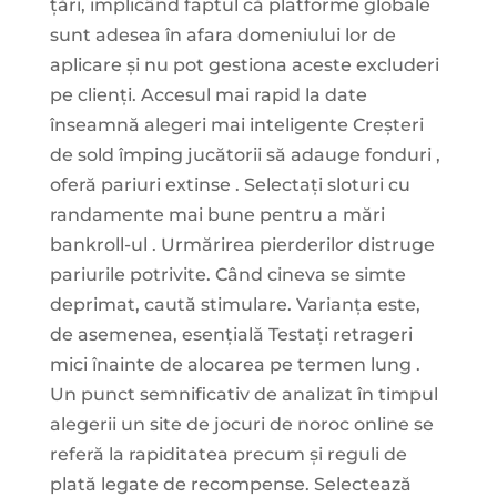
țări, implicând faptul că platforme globale
sunt adesea în afara domeniului lor de
aplicare și nu pot gestiona aceste excluderi
pe clienți. Accesul mai rapid la date
înseamnă alegeri mai inteligente Creșteri
de sold împing jucătorii să adauge fonduri ,
oferă pariuri extinse . Selectați sloturi cu
randamente mai bune pentru a mări
bankroll-ul . Urmărirea pierderilor distruge
pariurile potrivite. Când cineva se simte
deprimat, caută stimulare. Varianța este,
de asemenea, esențială Testați retrageri
mici înainte de alocarea pe termen lung .
Un punct semnificativ de analizat în timpul
alegerii un site de jocuri de noroc online se
referă la rapiditatea precum și reguli de
plată legate de recompense. Selectează