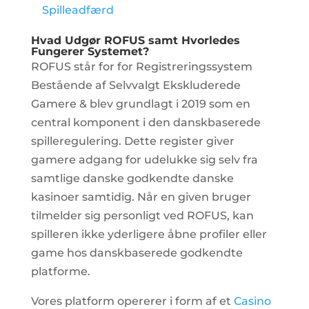
Spilleadfærd
Hvad Udgør ROFUS samt Hvorledes
Fungerer Systemet?
ROFUS står for for Registreringssystem
Bestående af Selvvalgt Ekskluderede
Gamere & blev grundlagt i 2019 som en
central komponent i den danskbaserede
spilleregulering. Dette register giver
gamere adgang for udelukke sig selv fra
samtlige danske godkendte danske
kasinoer samtidig. Når en given bruger
tilmelder sig personligt ved ROFUS, kan
spilleren ikke yderligere åbne profiler eller
game hos danskbaserede godkendte
platforme.
Vores platform opererer i form af et
Casino