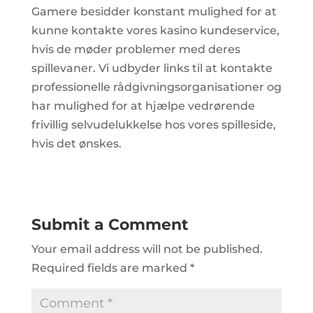
Gamere besidder konstant mulighed for at
kunne kontakte vores kasino kundeservice,
hvis de møder problemer med deres
spillevaner. Vi udbyder links til at kontakte
professionelle rådgivningsorganisationer og
har mulighed for at hjælpe vedrørende
frivillig selvudelukkelse hos vores spilleside,
hvis det ønskes.
Submit a Comment
Your email address will not be published.
Required fields are marked
*