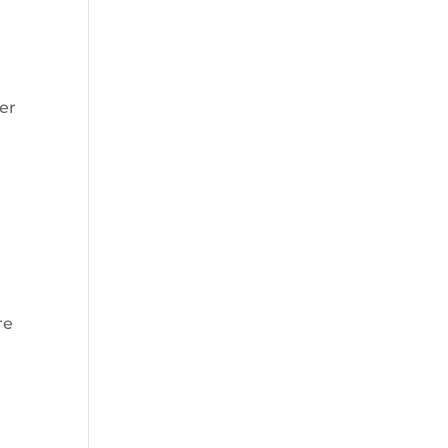
er
re