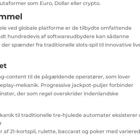
lutaformer som Euro, Dollar eller crypto.
ammel
dele ved globale platforme er de tilbydte omfattende
andt hundredevis af softwareudbydere kan sådanne
 der spænder fra traditionelle slots-spil til innovative liv
tet
g-content til de pågældende operatører, som lover
eplay-mekanik. Progressive jackpot-puljer forbinder
evinster, der som regel overskrider indenlandske
ik til traditionelle tre-hjulede automater eksisterer 
r
r af 21-kortspil, rulette, baccarat og poker med variere