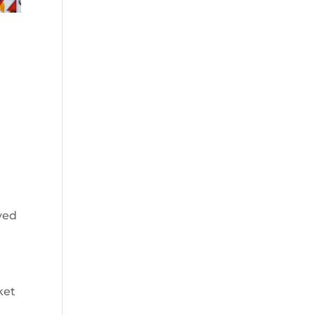
ved
ket