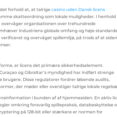
et forhold at, at talrige
casino uden Dansk licens
amme skatteordning som lokale muligheder. I henhold t
ed overvåger organisationen over trehundrede
fremhæver industriens globale omfang og høje standarde
verificeret og overvåget spillemiljø, på trods af at side
ænser.
forme, er licens det primære sikkerhedselement.
uraçao og Gibraltar’s myndighed har indført strenge
brugere. Disse regulatorer fordrer løbende audits,
rmer, der møder eller overstiger talrige lokale regelsæ
icensinformation i bunden af af hjemmesiden. En aktiv li
egler omkring forsvarlig spillepraksis, databeskyttelse 
yptering på 128-bit eller stærkere er normen for