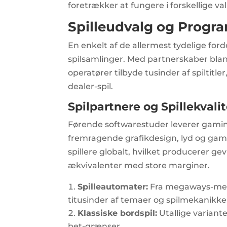
foretrækker at fungere i forskellige va
Spilleudvalg og Progr
En enkelt af de allermest tydelige for
spilsamlinger. Med partnerskaber bl
operatører tilbyde tusinder af spiltitler,
dealer-spil.
Spilpartnere og Spillekvali
Førende softwarestuder leverer gamin
fremragende grafikdesign, lyd og gam
spillere globalt, hvilket producerer g
ækvivalenter med store marginer.
Spilleautomater:
Fra megaways-mekan
titusinder af temaer og spilmekanikke
Klassiske bordspil:
Utallige variante
bet-grænser