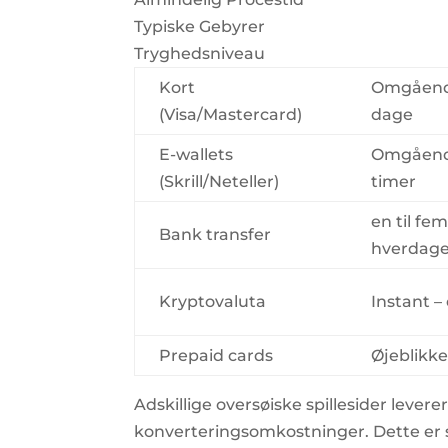
Typiske Gebyrer
Tryghedsniveau
Kort
Omgående
(Visa/Mastercard)
dage
E-wallets
Omgåend
(Skrill/Neteller)
timer
en til fe
Bank transfer
hverdag
Kryptovaluta
Instant –
Prepaid cards
Øjeblikke
Adskillige oversøiske spillesider lever
konverteringsomkostninger. Dette er sæ