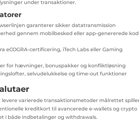
plysninger under transaktioner.
atorer
wserlinjen garanterer sikker datatransmission
ikkerhed gennem mobilbesked eller app-genererede kod
fra eCOGRA-certificering, iTech Labs eller Gaming
er for hævninger, bonuspakker og konfliktløsning
ingslofter, selvudelukkelse og time-out funktioner
alutaer
at levere varierede transaktionsmetoder målrettet spille
ventionelle kreditkort til avancerede e-wallets og crypto
tet i både indbetalinger og withdrawals.