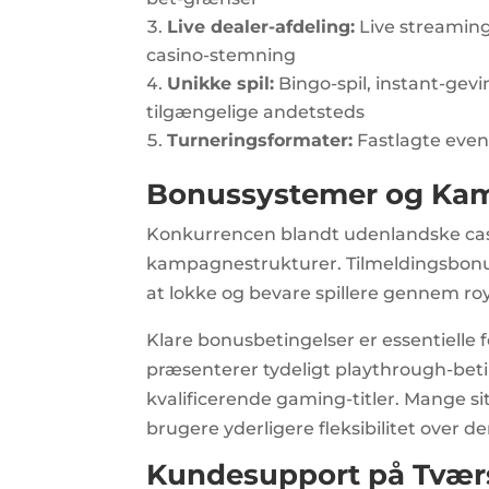
Live dealer-afdeling:
Live streaming
casino-stemning
Unikke spil:
Bingo-spil, instant-gevi
tilgængelige andetsteds
Turneringsformater:
Fastlagte even
Bonussystemer og Ka
Konkurrencen blandt udenlandske casin
kampagnestrukturer. Tilmeldingsbonus
at lokke og bevare spillere gennem ro
Klare bonusbetingelser er essentielle f
præsenterer tydeligt playthrough-beti
kvalificerende gaming-titler. Mange si
brugere yderligere fleksibilitet over de
Kundesupport på Tvær