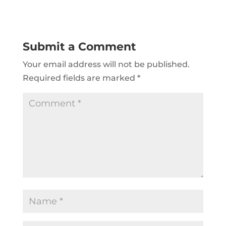
Submit a Comment
Your email address will not be published.
Required fields are marked
*