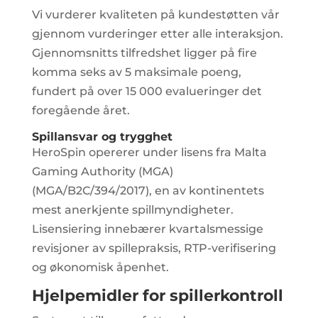
Vi vurderer kvaliteten på kundestøtten vår
gjennom vurderinger etter alle interaksjon.
Gjennomsnitts tilfredshet ligger på fire
komma seks av 5 maksimale poeng,
fundert på over 15 000 evalueringer det
foregående året.
Spillansvar og trygghet
HeroSpin opererer under lisens fra Malta
Gaming Authority (MGA)
(MGA/B2C/394/2017), en av kontinentets
mest anerkjente spillmyndigheter.
Lisensiering innebærer kvartalsmessige
revisjoner av spillepraksis, RTP-verifisering
og økonomisk åpenhet.
Hjelpemidler for spillerkontroll