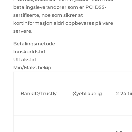
betalingsleverandører som er PCI DSS-
sertifiserte, noe som sikrer at
kortinformasjon aldri oppbevares på våre
servere.
Betalingsmetode
Innskuddstid
Uttakstid
Min/Maks beløp
BankID/Trustly
Øyeblikkelig
2-24 t