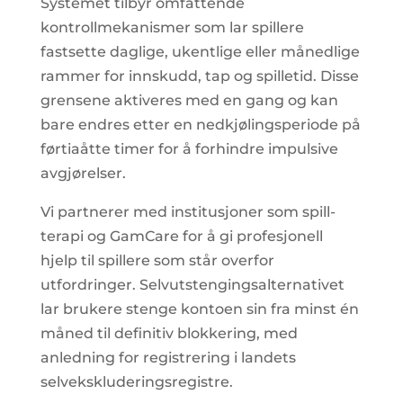
Systemet tilbyr omfattende
kontrollmekanismer som lar spillere
fastsette daglige, ukentlige eller månedlige
rammer for innskudd, tap og spilletid. Disse
grensene aktiveres med en gang og kan
bare endres etter en nedkjølingsperiode på
førtiaåtte timer for å forhindre impulsive
avgjørelser.
Vi partnerer med institusjoner som spill-
terapi og GamCare for å gi profesjonell
hjelp til spillere som står overfor
utfordringer. Selvutstengingsalternativet
lar brukere stenge kontoen sin fra minst én
måned til definitiv blokkering, med
anledning for registrering i landets
selvekskluderingsregistre.