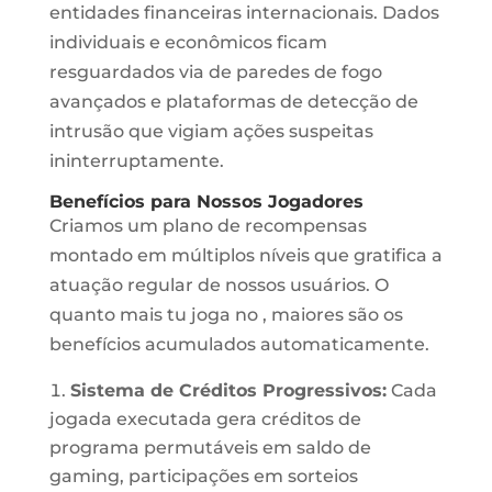
entidades financeiras internacionais. Dados
individuais e econômicos ficam
resguardados via de paredes de fogo
avançados e plataformas de detecção de
intrusão que vigiam ações suspeitas
ininterruptamente.
Benefícios para Nossos Jogadores
Criamos um plano de recompensas
montado em múltiplos níveis que gratifica a
atuação regular de nossos usuários. O
quanto mais tu joga no , maiores são os
benefícios acumulados automaticamente.
Sistema de Créditos Progressivos:
Cada
jogada executada gera créditos de
programa permutáveis em saldo de
gaming, participações em sorteios