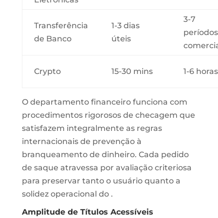
3-7
Transferência
1-3 dias
períodos
de Banco
úteis
comercia
Crypto
15-30 mins
1-6 horas
O departamento financeiro funciona com
procedimentos rigorosos de checagem que
satisfazem integralmente as regras
internacionais de prevenção à
branqueamento de dinheiro. Cada pedido
de saque atravessa por avaliação criteriosa
para preservar tanto o usuário quanto a
solidez operacional do .
Amplitude de Títulos Acessíveis