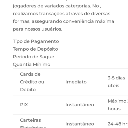
jogadores de variados categorias. No ,
realizamos transações através de diversas
formas, assegurando conveniência máxima
para nossos usuários.
Tipo de Pagamento
Tempo de Depósito
Período de Saque
Quantia Mínimo
Cards de
3-5 dias
Crédito ou
Imediato
úteis
Débito
Máximo 
PIX
Instantâneo
horas
Carteiras
Instantâneo
24-48 hr
Eletrônicas