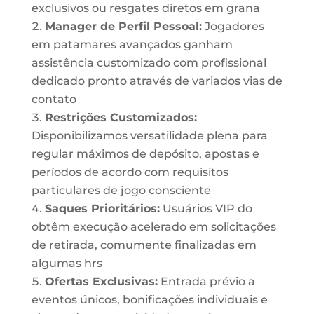
exclusivos ou resgates diretos em grana
Manager de Perfil Pessoal:
Jogadores
em patamares avançados ganham
assistência customizado com profissional
dedicado pronto através de variados vias de
contato
Restrições Customizados:
Disponibilizamos versatilidade plena para
regular máximos de depósito, apostas e
períodos de acordo com requisitos
particulares de jogo consciente
Saques Prioritários:
Usuários VIP do
obtêm execução acelerado em solicitações
de retirada, comumente finalizadas em
algumas hrs
Ofertas Exclusivas:
Entrada prévio a
eventos únicos, bonificações individuais e