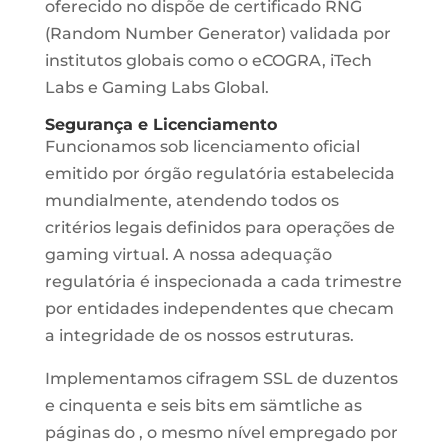
oferecido no dispõe de certificado RNG
(Random Number Generator) validada por
institutos globais como o eCOGRA, iTech
Labs e Gaming Labs Global.
Segurança e Licenciamento
Funcionamos sob licenciamento oficial
emitido por órgão regulatória estabelecida
mundialmente, atendendo todos os
critérios legais definidos para operações de
gaming virtual. A nossa adequação
regulatória é inspecionada a cada trimestre
por entidades independentes que checam
a integridade de os nossos estruturas.
Implementamos cifragem SSL de duzentos
e cinquenta e seis bits em sämtliche as
páginas do , o mesmo nível empregado por