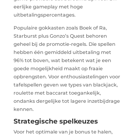
eerlijke gameplay met hoge
uitbetalingspercentages.
Populaire gokkasten zoals Boek of Ra,
Starburst plus Gonzo’s Quest behoren
geheel bij de promotie-regels. Die spellen
hebben één gemiddeld uitbetaling met
96% tot boven, wat betekent wat je een
goede mogelijkheid maakt op fraaie
opbrengsten. Voor enthousiastelingen voor
tafelspellen geven we types van blackjack,
roulette met baccarat toegankelijk,
ondanks dergelijke tot lagere inzetbijdrage
kennen.
Strategische spelkeuzes
Voor het optimale van je bonus te halen,