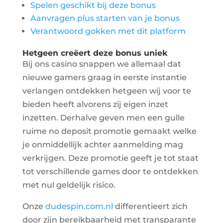
Spelen geschikt bij deze bonus
Aanvragen plus starten van je bonus
Verantwoord gokken met dit platform
Hetgeen creëert deze bonus uniek
Bij ons casino snappen we allemaal dat
nieuwe gamers graag in eerste instantie
verlangen ontdekken hetgeen wij voor te
bieden heeft alvorens zij eigen inzet
inzetten. Derhalve geven men een gulle
ruime no deposit promotie gemaakt welke
je onmiddellijk achter aanmelding mag
verkrijgen. Deze promotie geeft je tot staat
tot verschillende games door te ontdekken
met nul geldelijk risico.
Onze
dudespin.com.nl
differentieert zich
door zijn bereikbaarheid met transparante