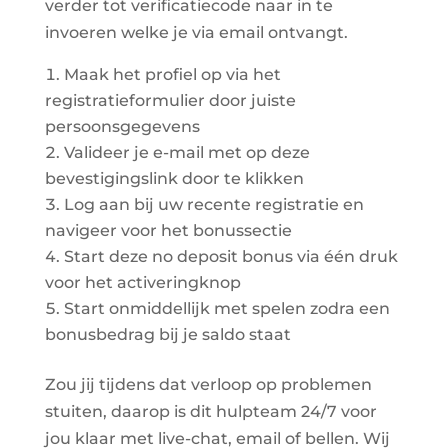
verder tot verificatiecode naar in te
invoeren welke je via email ontvangt.
Maak het profiel op via het
registratieformulier door juiste
persoonsgegevens
Valideer je e-mail met op deze
bevestigingslink door te klikken
Log aan bij uw recente registratie en
navigeer voor het bonussectie
Start deze no deposit bonus via één druk
voor het activeringknop
Start onmiddellijk met spelen zodra een
bonusbedrag bij je saldo staat
Zou jij tijdens dat verloop op problemen
stuiten, daarop is dit hulpteam 24/7 voor
jou klaar met live-chat, email of bellen. Wij