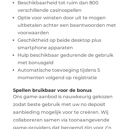
Beschikbaarheid tot ruim dan 800
verschillende casinospellen
Optie voor winsten door uit te mogen
uitbetalen achter een beantwoorden met
voorwaarden
Geschiktheid op beide desktop plus
smartphone apparaten
Hulp beschikbaar gedurende de gebruik
met bonusgeld
Automatische toevoeging tijdens 5
momenten volgend op registratie
Spellen bruikbaar voor de bonus
Ons game-aanbod is nauwkeurig gekozen
zodat beste gebruik met uw no deposit
aanbieding mogelijk voor te creëren. Wij
collaboreren samen via toonaangevende
game-providers dat beroemd zijn voor z’n