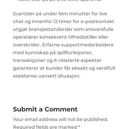
Svartider på under fem minutter for live
chat og innenfor 12 timer for e-postkontakt
utgjør bransjestandarder som ansvarsfulle
operatører konsekvent tilfredsstiller eller
overskrider. Erfarne supportmedarbeidere
med kunnskap på spillfunksjoner,
transaksjoner og it-relaterte aspekter
garanterer at kunder får eksakt og verdifull
assistanse uansett situasjon.
Submit a Comment
Your email address will not be published.
Required fields are marked
*