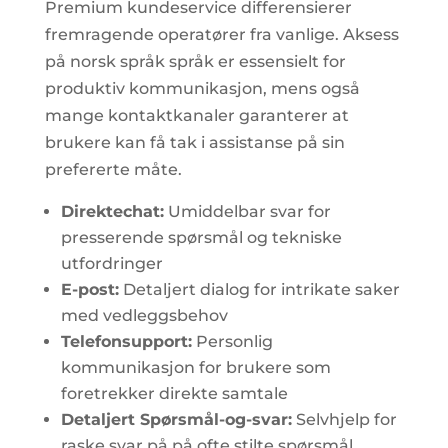
Premium kundeservice differensierer
fremragende operatører fra vanlige. Aksess
på norsk språk språk er essensielt for
produktiv kommunikasjon, mens også
mange kontaktkanaler garanterer at
brukere kan få tak i assistanse på sin
prefererte måte.
Direktechat:
Umiddelbar svar for
presserende spørsmål og tekniske
utfordringer
E-post:
Detaljert dialog for intrikate saker
med vedleggsbehov
Telefonsupport:
Personlig
kommunikasjon for brukere som
foretrekker direkte samtale
Detaljert Spørsmål-og-svar:
Selvhjelp for
raske svar på på ofte stilte spørsmål