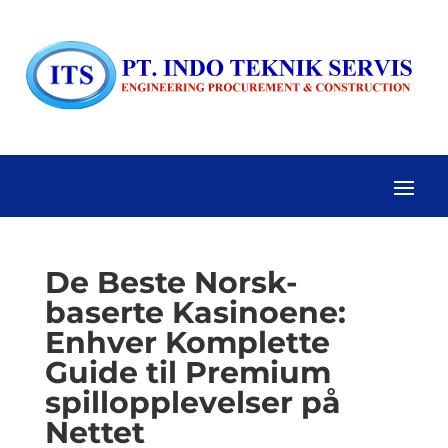
De Beste Norsk-
baserte Kasinoene:
Enhver Komplette
Guide til Premium
spillopplevelser på
Nettet