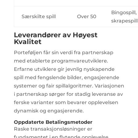
Bingospill, 
Særskilte spill
Over 50
skrapespill
Leverandører av Høyest
Kvalitet
Porteføljen får sin verdi fra partnerskap
med etablerte programvareutviklere.
Erfarne utviklere gir jevnlig nyskapende
spill med fengslende bilder, engasjerende
systemer og fair spillalgoritmer. Variasjonen
i partnerskap sørger for stadig leveranse av
ferske varianter som bevarer opplevelsen
dynamisk og engasjerende.
Oppdaterte Betalingsmetoder
Raske transaksjonsløsninger er
fundamentet i en flytende opplevelse.