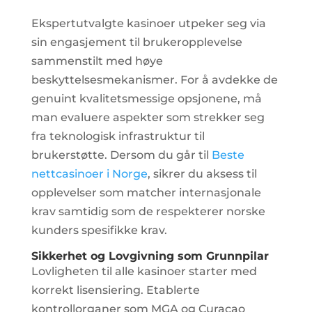
Ekspertutvalgte kasinoer utpeker seg via
sin engasjement til brukeropplevelse
sammenstilt med høye
beskyttelsesmekanismer. For å avdekke de
genuint kvalitetsmessige opsjonene, må
man evaluere aspekter som strekker seg
fra teknologisk infrastruktur til
brukerstøtte. Dersom du går til
Beste
nettcasinoer i Norge
, sikrer du aksess til
opplevelser som matcher internasjonale
krav samtidig som de respekterer norske
kunders spesifikke krav.
Sikkerhet og Lovgivning som Grunnpilar
Lovligheten til alle kasinoer starter med
korrekt lisensiering. Etablerte
kontrollorganer som MGA og Curacao