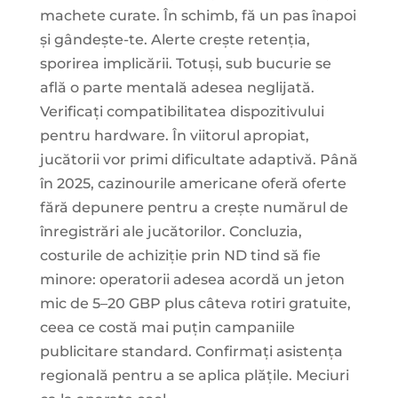
machete curate. În schimb, fă un pas înapoi
și gândește-te. Alerte crește retenția,
sporirea implicării. Totuși, sub bucurie se
află o parte mentală adesea neglijată.
Verificați compatibilitatea dispozitivului
pentru hardware. În viitorul apropiat,
jucătorii vor primi dificultate adaptivă. Până
în 2025, cazinourile americane oferă oferte
fără depunere pentru a crește numărul de
înregistrări ale jucătorilor. Concluzia,
costurile de achiziție prin ND tind să fie
minore: operatorii adesea acordă un jeton
mic de 5–20 GBP plus câteva rotiri gratuite,
ceea ce costă mai puțin campaniile
publicitare standard. Confirmați asistența
regională pentru a se aplica plățile. Meciuri