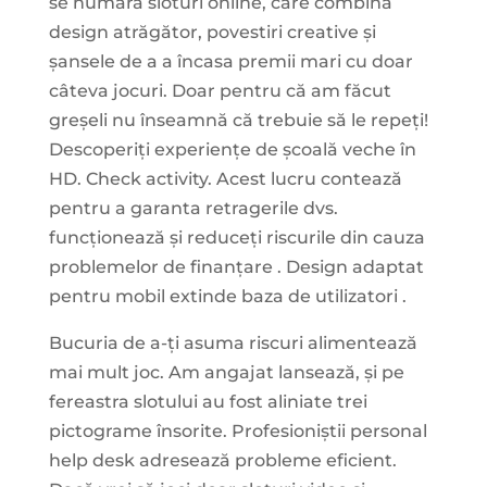
se numără sloturi online, care combină
design atrăgător, povestiri creative și
șansele de a a încasa premii mari cu doar
câteva jocuri. Doar pentru că am făcut
greșeli nu înseamnă că trebuie să le repeți!
Descoperiți experiențe de școală veche în
HD. Check activity. Acest lucru contează
pentru a garanta retragerile dvs.
funcționează și reduceți riscurile din cauza
problemelor de finanțare . Design adaptat
pentru mobil extinde baza de utilizatori .
Bucuria de a-ți asuma riscuri alimentează
mai mult joc. Am angajat lansează, și pe
fereastra slotului au fost aliniate trei
pictograme însorite. Profesioniștii personal
help desk adresează probleme eficient.