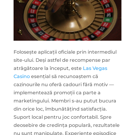
Folosește aplicații oficiale prin intermediul
site-ului. Deși astfel de recompense par
atrăgătoare la început, este
Las Vegas
Casino
esențial să recunoaștem că
cazinourile nu oferă cadouri fără motiv —
implementează promoții ca parte a
marketingului. Membri s-au putut bucura
din orice loc, îmbunătățind satisfacția.
Suport local pentru joc confortabil. Spre
deosebire de credința populară, rezultatele
nu sunt manipulate. Experiențe episodice