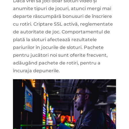
Dacă vrei să joci doar sloturi video și
anumite tipuri de jocuri, atunci mergi mai
departe răscumpără bonusuri de înscriere
cu rotiri. Criptare SSL activă, reglementate
de autoritate de joc. Comportamentul de
plată la sloturi afectează rezultatele
pariurilor în jocurile de sloturi. Pachete
pentru jucători noi sunt oferite frecvent,
adăugând pachete de rotiri, pentru a
încuraja depunerile.