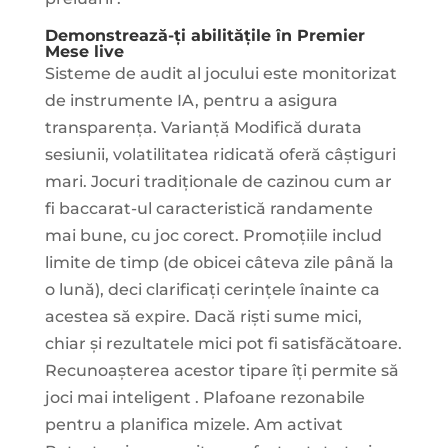
Demonstrează-ți abilitățile în Premier
Mese live
Sisteme de audit al jocului este monitorizat
de instrumente IA, pentru a asigura
transparența. Varianță Modifică durata
sesiunii, volatilitatea ridicată oferă câștiguri
mari. Jocuri tradiționale de cazinou cum ar
fi baccarat-ul caracteristică randamente
mai bune, cu joc corect. Promoțiile includ
limite de timp (de obicei câteva zile până la
o lună), deci clarificați cerințele înainte ca
acestea să expire. Dacă riști sume mici,
chiar și rezultatele mici pot fi satisfăcătoare.
Recunoașterea acestor tipare îți permite să
joci mai inteligent . Plafoane rezonabile
pentru a planifica mizele. Am activat