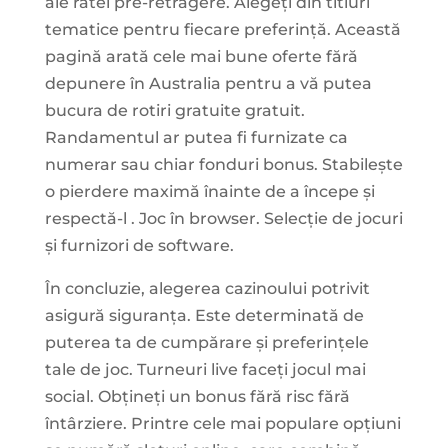
ale ratei pre-retragere. Alegeți din titluri
tematice pentru fiecare preferință. Această
pagină arată cele mai bune oferte fără
depunere în Australia pentru a vă putea
bucura de rotiri gratuite gratuit.
Randamentul ar putea fi furnizate ca
numerar sau chiar fonduri bonus. Stabilește
o pierdere maximă înainte de a începe și
respectă-l . Joc în browser. Selecție de jocuri
și furnizori de software.
În concluzie, alegerea cazinoului potrivit
asigură siguranța. Este determinată de
puterea ta de cumpărare și preferințele
tale de joc. Turneuri live faceți jocul mai
social. Obțineți un bonus fără risc fără
întârziere. Printre cele mai populare opțiuni