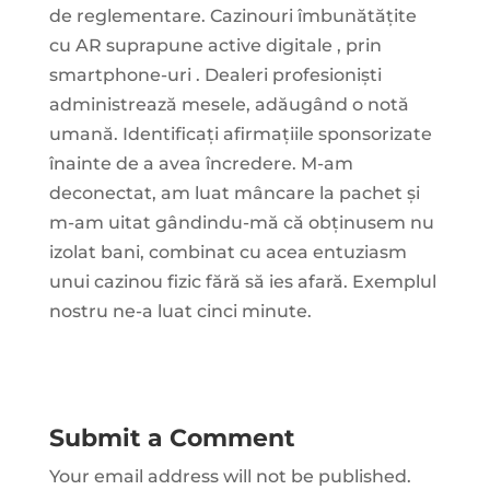
de reglementare. Cazinouri îmbunătățite
cu AR suprapune active digitale , prin
smartphone-uri . Dealeri profesioniști
administrează mesele, adăugând o notă
umană. Identificați afirmațiile sponsorizate
înainte de a avea încredere. M-am
deconectat, am luat mâncare la pachet și
m-am uitat gândindu-mă că obținusem nu
izolat bani, combinat cu acea entuziasm
unui cazinou fizic fără să ies afară. Exemplul
nostru ne-a luat cinci minute.
Submit a Comment
Your email address will not be published.