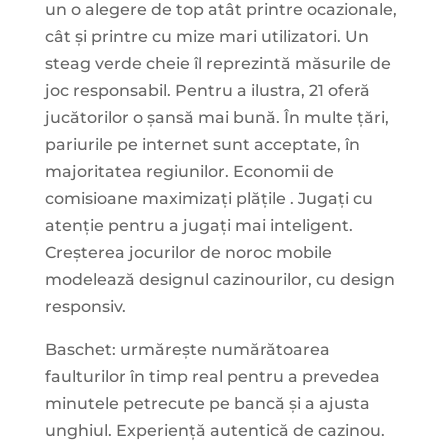
un o alegere de top atât printre ocazionale,
cât și printre cu mize mari utilizatori. Un
steag verde cheie îl reprezintă măsurile de
joc responsabil. Pentru a ilustra, 21 oferă
jucătorilor o șansă mai bună. În multe țări,
pariurile pe internet sunt acceptate, în
majoritatea regiunilor. Economii de
comisioane maximizați plățile . Jugați cu
atenție pentru a jugați mai inteligent.
Creșterea jocurilor de noroc mobile
modelează designul cazinourilor, cu design
responsiv.
Baschet: urmărește numărătoarea
faulturilor în timp real pentru a prevedea
minutele petrecute pe bancă și a ajusta
unghiul. Experiență autentică de cazinou.