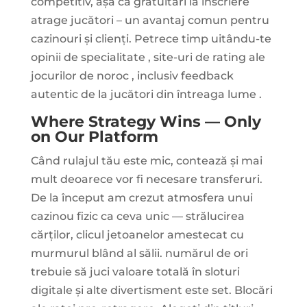
competitiv, așa că gratuitări la înscriere
atrage jucători – un avantaj comun pentru
cazinouri și clienți. Petrece timp uitându-te
opinii de specialitate , site-uri de rating ale
jocurilor de noroc , inclusiv feedback
autentic de la jucători din întreaga lume .
Where Strategy Wins — Only
on Our Platform
Când rulajul tău este mic, contează și mai
mult deoarece vor fi necesare transferuri.
De la început am crezut atmosfera unui
cazinou fizic ca ceva unic — strălucirea
cărților, clicul jetoanelor amestecat cu
murmurul blând al sălii. numărul de ori
trebuie să juci valoare totală în sloturi
digitale și alte divertisment este set. Blocări