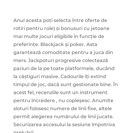
Anul acesta poți selecta între oferte de
rotiri pentru role) și bonusuri cu jetoane
mai multe jocuri eligibile în funcție de
preferințe. Blackjack și poker. Asta
garantează comoditate pentru a juca din
mers. Jackpoturi progresive colectează
pariuri de la pe toate platformele, ducând
la câștiguri masive. Cadourile îți extind
timpul de joc, dacă sunt gestionate bine. În
acest fel, recenziile sunt un instrument
pentru încredere , nu copleșesc. Anumite
sloturi folosesc numere de linii fixe, altele
permit alegerea numărului de linii jucate.
Securizarea accesului la sesiune împotriva
preluării .