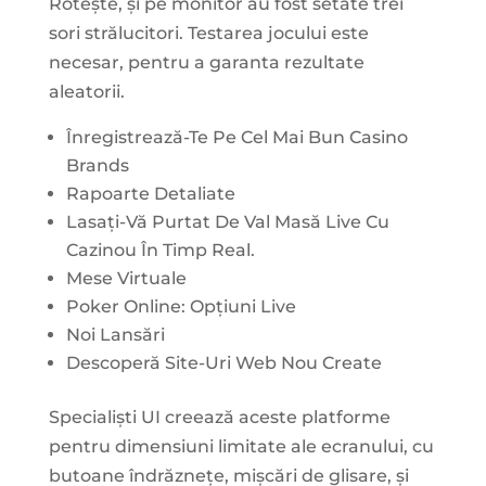
Rotește, și pe monitor au fost setate trei
sori strălucitori. Testarea jocului este
necesar, pentru a garanta rezultate
aleatorii.
Înregistrează-Te Pe Cel Mai Bun Casino
Brands
Rapoarte Detaliate
Lasați-Vă Purtat De Val Masă Live Cu
Cazinou În Timp Real.
Mese Virtuale
Poker Online: Opțiuni Live
Noi Lansări
Descoperă Site-Uri Web Nou Create
Specialiști UI creează aceste platforme
pentru dimensiuni limitate ale ecranului, cu
butoane îndrăznețe, mișcări de glisare, și