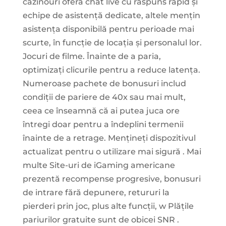
cazinouri oferă chat live cu răspuns rapid și
echipe de asistență dedicate, altele mențin
asistența disponibilă pentru perioade mai
scurte, în funcție de locația și personalul lor.
Jocuri de filme. Înainte de a paria,
optimizați clicurile pentru a reduce latența.
Numeroase pachete de bonusuri includ
condiții de pariere de 40x sau mai mult,
ceea ce înseamnă că ai putea juca ore
întregi doar pentru a îndeplini termenii
înainte de a retrage. Mențineți dispozitivul
actualizat pentru o utilizare mai sigură . Mai
multe Site-uri de iGaming americane
prezentă recompense progresive, bonusuri
de intrare fără depunere, retururi la
pierderi prin joc, plus alte funcții, w Plățile
pariurilor gratuite sunt de obicei SNR .