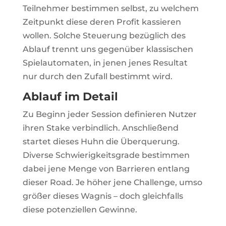
Teilnehmer bestimmen selbst, zu welchem
Zeitpunkt diese deren Profit kassieren
wollen. Solche Steuerung bezüglich des
Ablauf trennt uns gegenüber klassischen
Spielautomaten, in jenen jenes Resultat
nur durch den Zufall bestimmt wird.
Ablauf im Detail
Zu Beginn jeder Session definieren Nutzer
ihren Stake verbindlich. Anschließend
startet dieses Huhn die Überquerung.
Diverse Schwierigkeitsgrade bestimmen
dabei jene Menge von Barrieren entlang
dieser Road. Je höher jene Challenge, umso
größer dieses Wagnis – doch gleichfalls
diese potenziellen Gewinne.