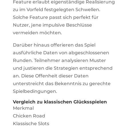
Feature erlaubt eigenständige Realisierung
zu im Vorfeld festgelegten Schwellen.
Solche Feature passt sich perfekt für
Nutzer, jene impulsive Beschlüsse
vermeiden möchten.
Darüber hinaus offerieren das Spiel
ausführliche Daten von abgeschlossenen
Runden. Teilnehmer analysieren Muster
und justieren die Strategien entsprechend
an. Diese Offenheit dieser Daten
unterstreicht das Bekenntnis zu gerechte
Spielbedingungen.
Vergleich zu klassischen Glücksspielen
Merkmal
Chicken Road
Klassische Slots