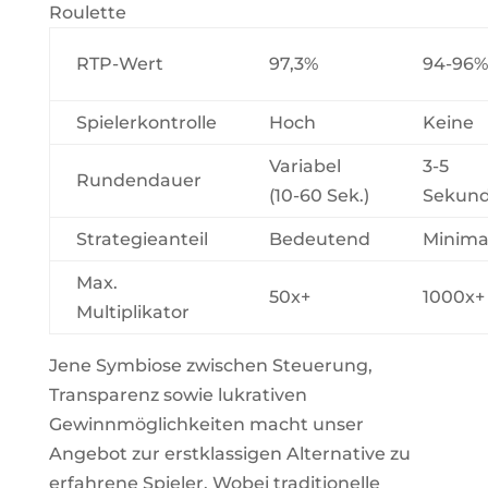
Roulette
RTP-Wert
97,3%
94-96%
Spielerkontrolle
Hoch
Keine
Variabel
3-5
Rundendauer
(10-60 Sek.)
Sekun
Strategieanteil
Bedeutend
Minima
Max.
50x+
1000x+
Multiplikator
Jene Symbiose zwischen Steuerung,
Transparenz sowie lukrativen
Gewinnmöglichkeiten macht unser
Angebot zur erstklassigen Alternative zu
erfahrene Spieler. Wobei traditionelle