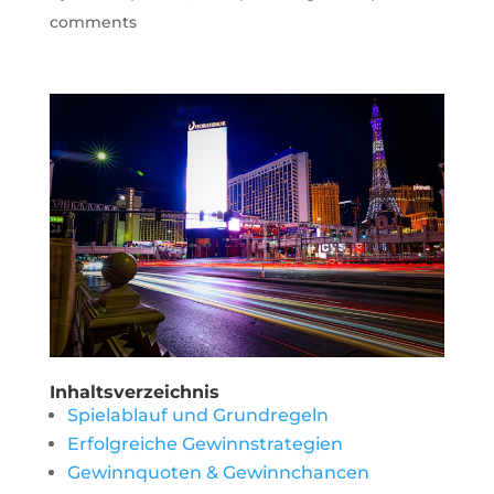
comments
Inhaltsverzeichnis
Spielablauf und Grundregeln
Erfolgreiche Gewinnstrategien
Gewinnquoten & Gewinnchancen