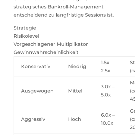
strategisches Bankroll-Management
entscheidend zu langfristige Sessions ist.
Strategie
Risikolevel
Vorgeschlagener Multiplikator
Gewinnwahrscheinlichkeit
1.5x –
S
Konservativ
Niedrig
2.5x
(c
M
3.0x –
Ausgewogen
Mittel
(c
5.0x
4
G
6.0x –
Aggressiv
Hoch
(c
10.0x
2