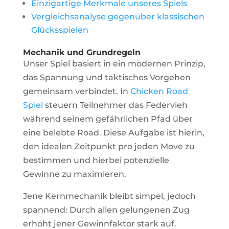
Einzigartige Merkmale unseres Spiels
Vergleichsanalyse gegenüber klassischen
Glücksspielen
Mechanik und Grundregeln
Unser Spiel basiert in ein modernen Prinzip,
das Spannung und taktisches Vorgehen
gemeinsam verbindet. In
Chicken Road
Spiel
steuern Teilnehmer das Federvieh
während seinem gefährlichen Pfad über
eine belebte Road. Diese Aufgabe ist hierin,
den idealen Zeitpunkt pro jeden Move zu
bestimmen und hierbei potenzielle
Gewinne zu maximieren.
Jene Kernmechanik bleibt simpel, jedoch
spannend: Durch allen gelungenen Zug
erhöht jener Gewinnfaktor stark auf.