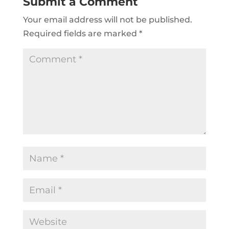
Submit a Comment
Your email address will not be published.
Required fields are marked
*