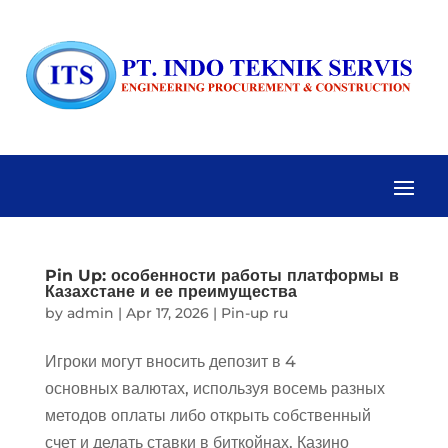
Pin Up: особенности работы платформы в
Казахстане и ее преимущества
by
admin
|
Apr 17, 2026
|
Pin-up ru
Игроки могут вносить депозит в 4
основных валютах, используя восемь разных
методов оплаты либо открыть собственный
счет и делать ставки в биткойнах. Казино