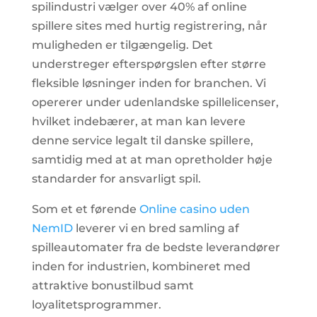
spilindustri vælger over 40% af online
spillere sites med hurtig registrering, når
muligheden er tilgængelig. Det
understreger efterspørgslen efter større
fleksible løsninger inden for branchen. Vi
opererer under udenlandske spillelicenser,
hvilket indebærer, at man kan levere
denne service legalt til danske spillere,
samtidig med at at man opretholder høje
standarder for ansvarligt spil.
Som et et førende
Online casino uden
NemID
leverer vi en bred samling af
spilleautomater fra de bedste leverandører
inden for industrien, kombineret med
attraktive bonustilbud samt
loyalitetsprogrammer.