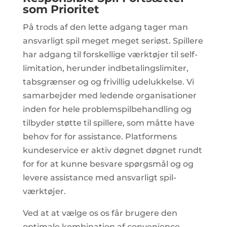
som Prioritet
På trods af den lette adgang tager man
ansvarligt spil meget meget seriøst. Spillere
har adgang til forskellige værktøjer til self-
limitation, herunder indbetalingslimiter,
tabsgrænser og og frivillig udelukkelse. Vi
samarbejder med ledende organisationer
inden for hele problemspilbehandling og
tilbyder støtte til spillere, som måtte have
behov for for assistance. Platformens
kundeservice er aktiv døgnet døgnet rundt
for for at kunne besvare spørgsmål og og
levere assistance med ansvarligt spil-
værktøjer.
Ved at at vælge os os får brugere den
optimale kombination af convenience,