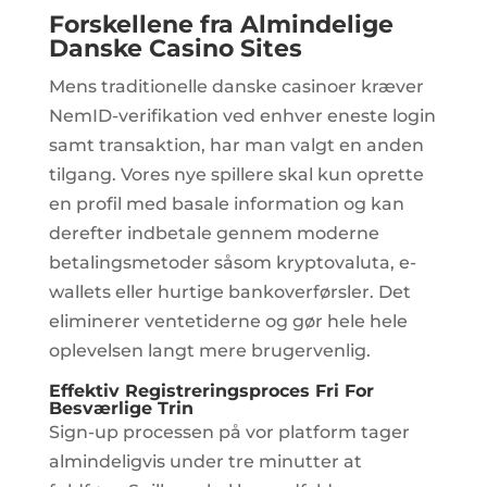
Forskellene fra Almindelige
Danske Casino Sites
Mens traditionelle danske casinoer kræver
NemID-verifikation ved enhver eneste login
samt transaktion, har man valgt en anden
tilgang. Vores nye spillere skal kun oprette
en profil med basale information og kan
derefter indbetale gennem moderne
betalingsmetoder såsom kryptovaluta, e-
wallets eller hurtige bankoverførsler. Det
eliminerer ventetiderne og gør hele hele
oplevelsen langt mere brugervenlig.
Effektiv Registreringsproces Fri For
Besværlige Trin
Sign-up processen på vor platform tager
almindeligvis under tre minutter at