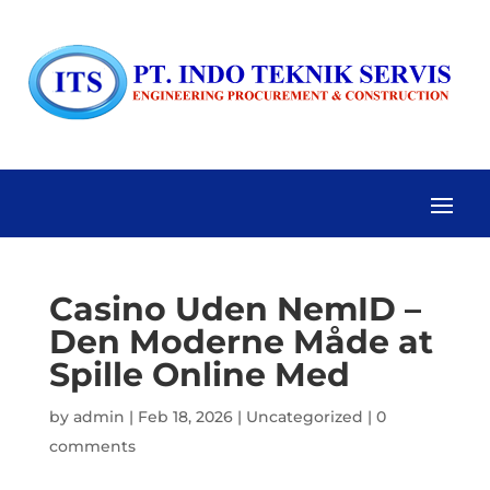
Casino Uden NemID –
Den Moderne Måde at
Spille Online Med
by
admin
|
Feb 18, 2026
|
Uncategorized
|
0
comments