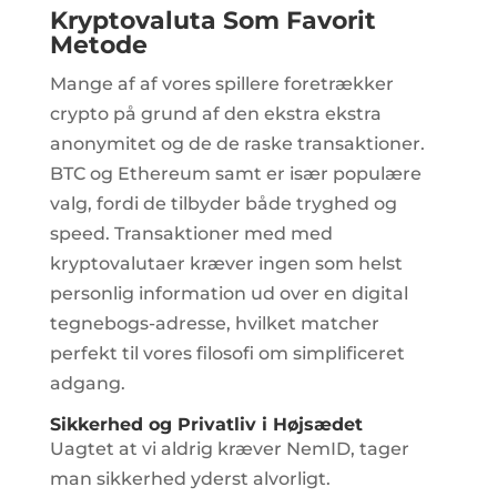
Kryptovaluta Som Favorit
Metode
Mange af af vores spillere foretrækker
crypto på grund af den ekstra ekstra
anonymitet og de de raske transaktioner.
BTC og Ethereum samt er især populære
valg, fordi de tilbyder både tryghed og
speed. Transaktioner med med
kryptovalutaer kræver ingen som helst
personlig information ud over en digital
tegnebogs-adresse, hvilket matcher
perfekt til vores filosofi om simplificeret
adgang.
Sikkerhed og Privatliv i Højsædet
Uagtet at vi aldrig kræver NemID, tager
man sikkerhed yderst alvorligt.