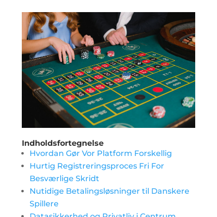
Indholdsfortegnelse
Hvordan Gør Vor Platform Forskellig
Hurtig Registreringsproces Fri For
Besværlige Skridt
Nutidige Betalingsløsninger til Danskere
Spillere
Datasikkerhed og Privatliv i Centrum