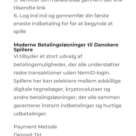
tilsendte link
Log ind ind og gennemfør din første
eneste indbetaling for for at begynde at
spille
Moderne Betalingsløsninger til Danskere
Spillere
Vi tilbyder et stort udvalg af
betalingsmuligheder, der alle understøtter
raske transaktioner uden NemID-login.
Spillere her kan selektere mellem adskillige
digitale tegnebøger, kryptovalutaer og
andre betalingsløsninger, der alle sammen
garanterer instant indbetalinger og hurtige
udbetalinger.
Payment Metode
Deposit Tid