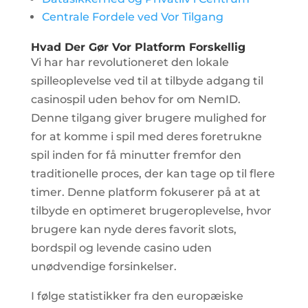
Centrale Fordele ved Vor Tilgang
Hvad Der Gør Vor Platform Forskellig
Vi har har revolutioneret den lokale
spilleoplevelse ved til at tilbyde adgang til
casinospil uden behov for om NemID.
Denne tilgang giver brugere mulighed for
for at komme i spil med deres foretrukne
spil inden for få minutter fremfor den
traditionelle proces, der kan tage op til flere
timer. Denne platform fokuserer på at at
tilbyde en optimeret brugeroplevelse, hvor
brugere kan nyde deres favorit slots,
bordspil og levende casino uden
unødvendige forsinkelser.
I følge statistikker fra den europæiske