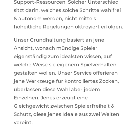
Support-Ressourcen. Solcher Unterschied
sitzt darin, welches solche Schritte wahlfrei
& autonom werden, nicht mittels
hoheitliche Regelungen oktroyiert erfolgen.
Unser Grundhaltung basiert an jene
Ansicht, wonach mündige Spieler
eigenständig zum idealsten wissen, auf
welche Weise sie eigenem Spielverhalten
gestalten wollen. Unser Service offerieren
jene Werkzeuge für kontrolliertes Zocken,
überlassen diese Wahl aber jedem
Einzelnen. Jenes erzeugt eine
Gleichgewicht zwischen Spielerfreiheit &
Schutz, diese jenes Ideale aus zwei Welten
vereint.