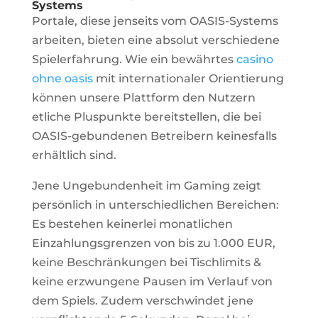
Systems
Portale, diese jenseits vom OASIS-Systems
arbeiten, bieten eine absolut verschiedene
Spielerfahrung. Wie ein bewährtes
casino
ohne oasis
mit internationaler Orientierung
können unsere Plattform den Nutzern
etliche Pluspunkte bereitstellen, die bei
OASIS-gebundenen Betreibern keinesfalls
erhältlich sind.
Jene Ungebundenheit im Gaming zeigt
persönlich in unterschiedlichen Bereichen:
Es bestehen keinerlei monatlichen
Einzahlungsgrenzen von bis zu 1.000 EUR,
keine Beschränkungen bei Tischlimits &
keine erzwungene Pausen im Verlauf von
dem Spiels. Zudem verschwindet jene