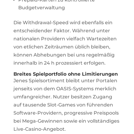
Budgetverwaltung
Die Withdrawal-Speed wird ebenfalls ein
entscheidender Faktor. Während unter
nationalen Providern vielfach Wartezeiten
von etlichen Zeiträumen üblich bleiben,
können Abhebungen bei uns regelmäßig
innerhalb in 24 h prozessiert erfolgen.
Breites Spielportfolio ohne Limitierungen
Jenes Spielsortiment bleibt unter Portalen
jenseits von dem OASIS-Systems merklich
umfangreicher. Nutzer besitzen Zugang
auf tausende Slot-Games von führenden
Software-Providern, progressive Preispools
bei Mega-Gewinnen sowie ein vollständiges
Live-Casino-Angebot.