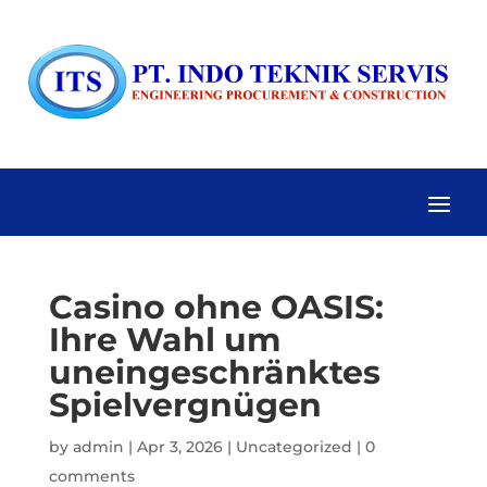
Casino ohne OASIS:
Ihre Wahl um
uneingeschränktes
Spielvergnügen
by
admin
|
Apr 3, 2026
|
Uncategorized
|
0
comments