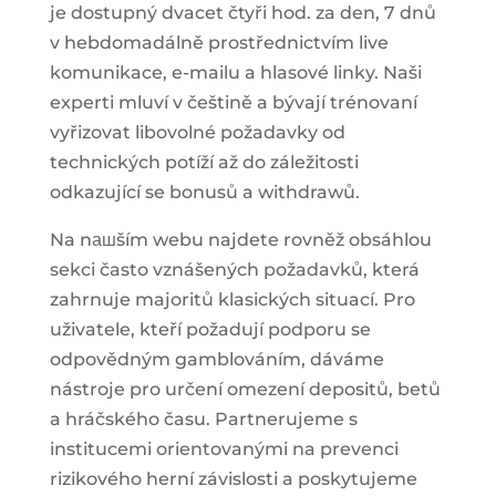
je dostupný dvacet čtyři hod. za den, 7 dnů
v hebdomadálně prostřednictvím live
komunikace, e-mailu a hlasové linky. Naši
experti mluví v češtině a bývají trénovaní
vyřizovat libovolné požadavky od
technických potíží až do záležitosti
odkazující se bonusů a withdrawů.
Na nашším webu najdete rovněž obsáhlou
sekci často vznášených požadavků, která
zahrnuje majoritů klasických situací. Pro
uživatele, kteří požadují podporu se
odpovědným gamblováním, dáváme
nástroje pro určení omezení depositů, betů
a hráčského času. Partnerujeme s
institucemi orientovanými na prevenci
rizikového herní závislosti a poskytujeme