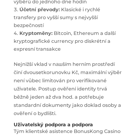
výběrů do jednoho dne hodin
Účetní převody:
Klasické i rychlé
transfery pro vyšší sumy s nejvyšší
bezpečností
Kryptoměny:
Bitcoin, Ethereum a další
kryptografické currency pro diskrétní a
expresní transakce
Nejnižší vklad v nашším herním prostředí
činí dvousetkorunovku Kč, maximální výběr
není vůbec limitován pro verifikované
uživatele. Postup ověření identity trvá
běžně jeden až dva hod. a potřebuje
standardní dokumenty jako doklad osoby a
ověření o bydlišti.
Uživatelský podpora a podpora
Tým klientské asistence BonusKong Casino