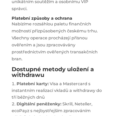
unikátním soutěžím a osobnímu VIP
správci.
Platební způsoby a ochrana
Nabízíme rozsáhlou paletu finančních
možností přizpůsobených českému trhu.
Všechny operace procházejí přísnou
ověřením a jsou zpracovávány
prostřednictvím ověřených transakčních
bran.
Dostupné metody uložení a
withdrawu
Platební karty:
Visa a Mastercard s
instantním realizací vkladů a withdrawy do
tří běžných dnů
Digitální peněženky:
Skrill, Neteller,
ecoPayz s nejbystřejším zpracováním