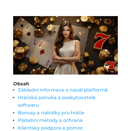
Obsah
Základní informace o nашší platformě
Hráčská ponuka a poskytovatelé
softwaru
Bonusy a nabídky pro hráče
Platební metody a ochrana
Klientský podpora a pomoc