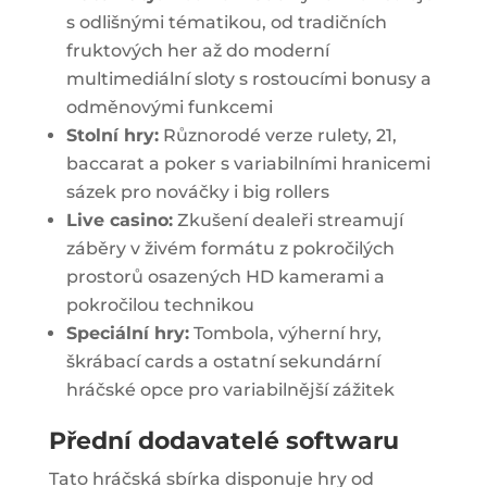
s odlišnými tématikou, od tradičních
fruktových her až do moderní
multimediální sloty s rostoucími bonusy a
odměnovými funkcemi
Stolní hry:
Různorodé verze rulety, 21,
baccarat a poker s variabilními hranicemi
sázek pro nováčky i big rollers
Live casino:
Zkušení dealeři streamují
záběry v živém formátu z pokročilých
prostorů osazených HD kamerami a
pokročilou technikou
Speciální hry:
Tombola, výherní hry,
škrábací cards a ostatní sekundární
hráčské opce pro variabilnější zážitek
Přední dodavatelé softwaru
Tato hráčská sbírka disponuje hry od