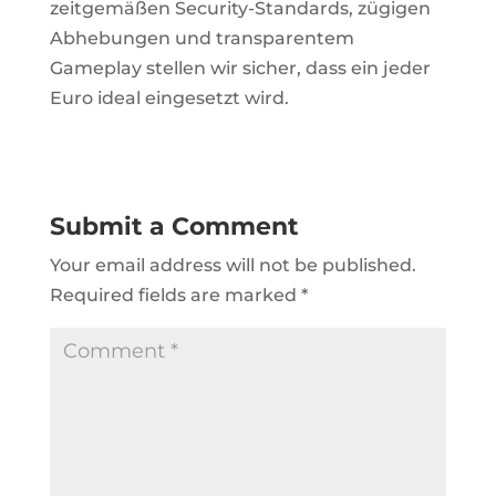
zeitgemäßen Security-Standards, zügigen
Abhebungen und transparentem
Gameplay stellen wir sicher, dass ein jeder
Euro ideal eingesetzt wird.
Submit a Comment
Your email address will not be published.
Required fields are marked
*