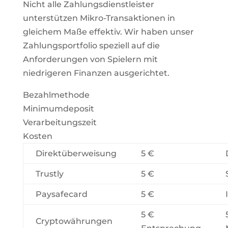
Nicht alle Zahlungsdienstleister
unterstützen Mikro-Transaktionen in
gleichem Maße effektiv. Wir haben unser
Zahlungsportfolio speziell auf die
Anforderungen von Spielern mit
niedrigeren Finanzen ausgerichtet.
Bezahlmethode
Minimumdeposit
Verarbeitungszeit
Kosten
Direktüberweisung
5 €
Trustly
5 €
Paysafecard
5 €
5 €
Cryptowährungen