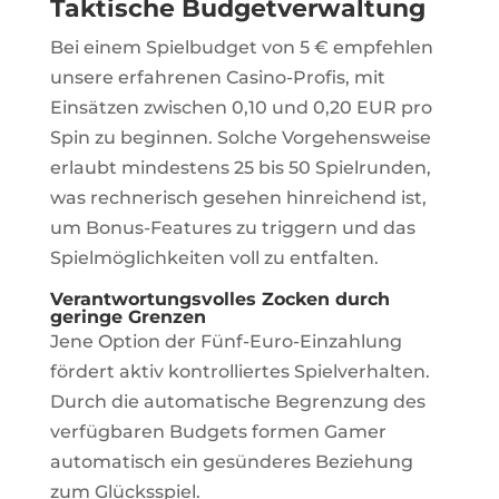
Taktische Budgetverwaltung
Bei einem Spielbudget von 5 € empfehlen
unsere erfahrenen Casino-Profis, mit
Einsätzen zwischen 0,10 und 0,20 EUR pro
Spin zu beginnen. Solche Vorgehensweise
erlaubt mindestens 25 bis 50 Spielrunden,
was rechnerisch gesehen hinreichend ist,
um Bonus-Features zu triggern und das
Spielmöglichkeiten voll zu entfalten.
Verantwortungsvolles Zocken durch
geringe Grenzen
Jene Option der Fünf-Euro-Einzahlung
fördert aktiv kontrolliertes Spielverhalten.
Durch die automatische Begrenzung des
verfügbaren Budgets formen Gamer
automatisch ein gesünderes Beziehung
zum Glücksspiel.