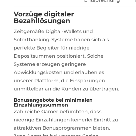
Entsprechung
Vorzüge digitaler
Bezahllösungen
Zeitgemäße Digital-Wallets und
Sofortbanking-Systeme haben sich als
perfekte Begleiter für niedrige
Depositsummen positioniert. Solche
Systeme erzeugen geringere
Abwicklungskosten und erlauben es
unserer Plattform, die Einsparungen
unmittelbar an die Kunden zu übertragen.
Bonusangebote bei minimalen
Einzahlungssummen
Zahlreiche Gamer befürchten, dass
niedrige Einzahlungen keinerlei Eintritt zu
attraktiven Bonusprogrammen bieten.