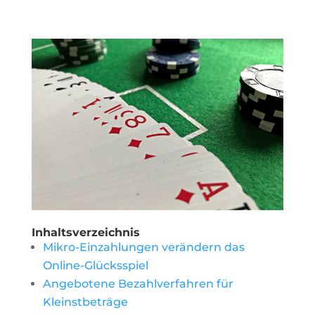
Inhaltsverzeichnis
Mikro-Einzahlungen verändern das
Online-Glücksspiel
Angebotene Bezahlverfahren für
Kleinstbeträge